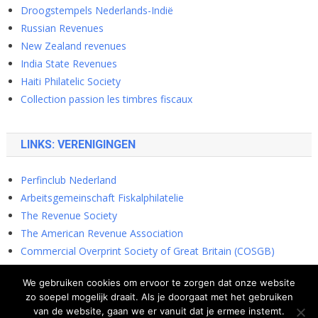
Droogstempels Nederlands-Indië
Russian Revenues
New Zealand revenues
India State Revenues
Haiti Philatelic Society
Collection passion les timbres fiscaux
LINKS: VERENIGINGEN
Perfinclub Nederland
Arbeitsgemeinschaft Fiskalphilatelie
The Revenue Society
The American Revenue Association
Commercial Overprint Society of Great Britain (COSGB)
Cinderella Stamp Club
We gebruiken cookies om ervoor te zorgen dat onze website
zo soepel mogelijk draait. Als je doorgaat met het gebruiken
van de website, gaan we er vanuit dat je ermee instemt.