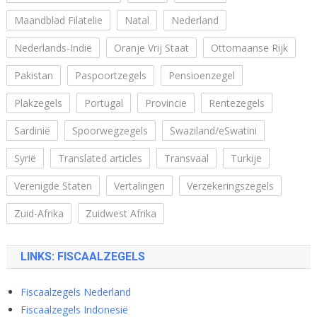
Maandblad Filatelie
Natal
Nederland
Nederlands-Indië
Oranje Vrij Staat
Ottomaanse Rijk
Pakistan
Paspoortzegels
Pensioenzegel
Plakzegels
Portugal
Provincie
Rentezegels
Sardinië
Spoorwegzegels
Swaziland/eSwatini
Syrië
Translated articles
Transvaal
Turkije
Verenigde Staten
Vertalingen
Verzekeringszegels
Zuid-Afrika
Zuidwest Afrika
LINKS: FISCAALZEGELS
Fiscaalzegels Nederland
Fiscaalzegels Indonesië