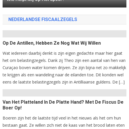
De Aangifte
Government Of Damascus
De Aangifte
De Aangifte (CS110)
De Aangifte (CS105)
NEDERLANDSE FISCAALZEGELS
Op De Antillen, Hebben Ze Nog Wat Wij Willen
Wat iedereen daarbij denkt is zijn eigen gedachte maar hier gaat
het om belastingzegels. Dank zij Theo zijn een aantal van hen van
Curaçao boven water komen drijven. Ze zijn bijna net zo makkelijk
te krijgen als een wandeling naar de eilanden toe. Dit konden wel
eens de laatste belastingzegels zijn in Antilliaanse guldens. De […]
Van Het Platteland In De Platte Hand? Met De Fiscus De
Boer Op!
Boeren zijn het de laatste tijd veel in het nieuws als het om hun
bestaan gaat. Ze willen zich niet de kaas van het brood laten eten