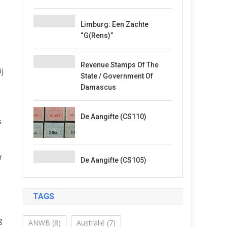
Limburg: Een Zachte
“G(rens)”
Revenue Stamps Of The
ij
State / Government Of
Damascus
De Aangifte (CS110)
s
r
De Aangifte (CS105)
TAGS
.
g
ANWB
(8)
Australië
(7)