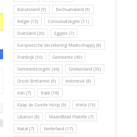
Basutoland
(9)
Bechuanaland
(9)
België
(13)
Consulaatzegels
(11)
Duitsland
(20)
Egypte
(7)
Europeesche Verzekering Maatschappij
(8)
Frankrijk
(10)
Gemeente
(40)
Gemeentezegels
(44)
Griekenland
(35)
Groot-Brittannië
(9)
Indonesië
(8)
Iran
(7)
Italië
(18)
Kaap de Goede Hoop
(9)
Kreta
(19)
Libanon
(8)
Maandblad Filatelie
(7)
Natal
(7)
Nederland
(17)