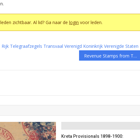
n.
r leden zichtbaar. Al lid? Ga naar de
login
voor leden.
Rijk
Telegraafzegels
Transvaal
Verenigd Koninkrijk
Verenigde Staten
Revenue Stamps from Taiwan / Formosa / Republic of China (ROC)
Kreta Provisionals 1898-1900: