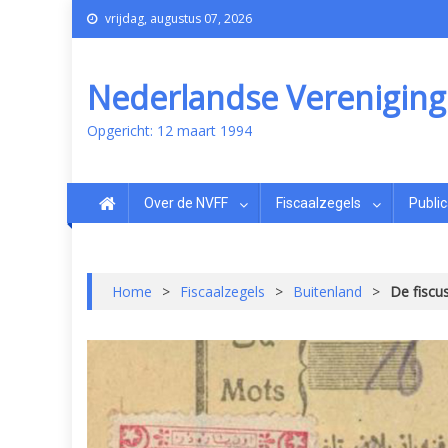
vrijdag, augustus 07, 2026
Nederlandse Vereniging v
Opgericht: 12 maart 1994
Over de NVFF
Fiscaalzegels
Public
Home
>
Fiscaalzegels
>
Buitenland
>
De fiscus