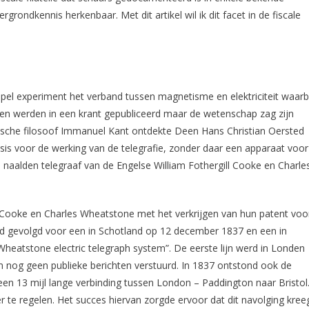
Fiscus
rondkennis herkenbaar. Met dit artikel wil ik dit facet in de fiscale
Aan
Het
Lijntje
Hebben?
(I)
l experiment het verband tussen magnetisme en elektriciteit waarb
en werden in een krant gepubliceerd maar de wetenschap zag zijn
sische filosoof Immanuel Kant ontdekte Deen Hans Christian Oersted
asis voor de werking van de telegrafie, zonder daar een apparaat voor
 naalden telegraaf van de Engelse William Fothergill Cooke en Charle
l Cooke en Charles Wheatstone met het verkrijgen van hun patent voo
erd gevolgd voor een in Schotland op 12 december 1837 en een in
 Wheatstone electric telegraph system”. De eerste lijn werd in Londen
en nog geen publieke berichten verstuurd. In 1837 ontstond ook de
n 13 mijl lange verbinding tussen London – Paddington naar Bristol
r te regelen. Het succes hiervan zorgde ervoor dat dit navolging kree