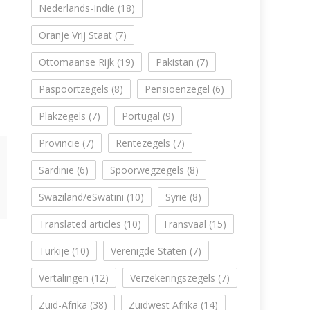
Nederlands-Indië
(18)
Oranje Vrij Staat
(7)
Ottomaanse Rijk
(19)
Pakistan
(7)
Paspoortzegels
(8)
Pensioenzegel
(6)
Plakzegels
(7)
Portugal
(9)
Provincie
(7)
Rentezegels
(7)
Sardinië
(6)
Spoorwegzegels
(8)
Swaziland/eSwatini
(10)
Syrië
(8)
Translated articles
(10)
Transvaal
(15)
Turkije
(10)
Verenigde Staten
(7)
Vertalingen
(12)
Verzekeringszegels
(7)
Zuid-Afrika
(38)
Zuidwest Afrika
(14)