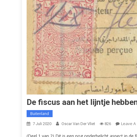
De fiscus aan het lijntje hebben
Buitenland
Leave A
7 Juli 2020
Oscar Van Der Vliet
826
(Deel 1 van 2) Dit is een nog onderbelicht aspect in de 