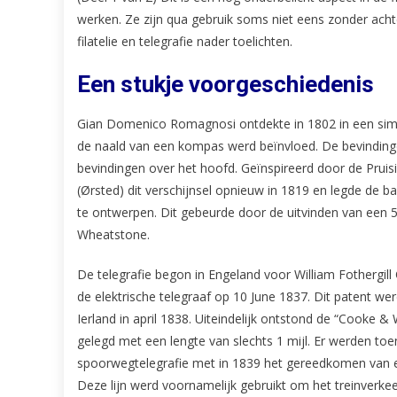
werken. Ze zijn qua gebruik soms niet eens zonder achterg
filatelie en telegrafie nader toelichten.
Een stukje voorgeschiedenis
Gian Domenico Romagnosi ontdekte in 1802 in een simpe
de naald van een kompas werd beïnvloed. De bevinding
bevindingen over het hoofd. Geïnspireerd door de Prui
(Ørsted) dit verschijnsel opnieuw in 1819 en legde de b
te ontwerpen. Dit gebeurde door de uitvinden van een 5
Wheatstone.
De telegrafie begon in Engeland voor William Fothergil
de elektrische telegraaf op 10 June 1837. Dit patent w
Ierland in april 1838. Uiteindelijk ontstond de “Cooke &
gelegd met een lengte van slechts 1 mijl. Er werden to
spoorwegtelegrafie met in 1839 het gereedkomen van ee
Deze lijn werd voornamelijk gebruikt om het treinverkee