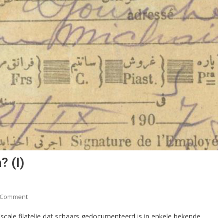
? (I)
On
 Comment
De
fiscale filatelie dat schaars gedocumenteerd is in enkele bekende