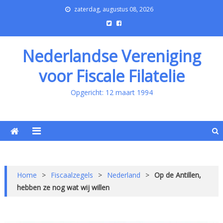
zaterdag, augustus 08, 2026
Nederlandse Vereniging
voor Fiscale Filatelie
Opgericht: 12 maart 1994
Home
>
Fiscaalzegels
>
Nederland
>
Op de Antillen,
hebben ze nog wat wij willen