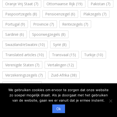
Oranje Vrij Staat
(7)
Ottomaanse Rijk
(19)
Pakistan
(7)
Paspoortzegels
(8)
Pensioenzegel
(6)
Plakzegels
(7)
Portugal
(9)
Provincie
(7)
Rentezegels
(7)
Sardinië
(6)
Spoorwegzegels
(8)
Swaziland/eSwatini
(10)
Syrië
(8)
Translated articles
(10)
Transvaal
(15)
Turkije
(10)
Verenigde Staten
(7)
Vertalingen
(12)
Verzekeringszegels
(7)
Zuid-Afrika
(38)
Zuidwest Afrika
(14)
We gebruiken cookies om ervoor te zorgen dat onze website
zo soepel mogelijk draait. Als je doorgaat met het gebruiken
van de website, gaan we er vanuit dat je ermee instemt.
Ok
Copyright: NVFF