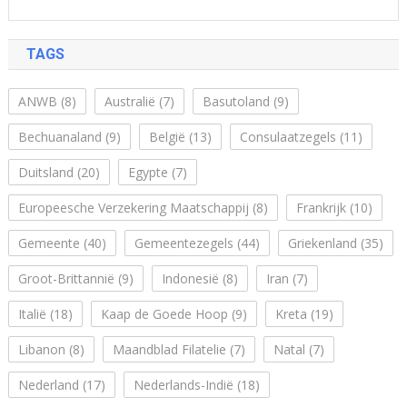
TAGS
ANWB
(8)
Australië
(7)
Basutoland
(9)
Bechuanaland
(9)
België
(13)
Consulaatzegels
(11)
Duitsland
(20)
Egypte
(7)
Europeesche Verzekering Maatschappij
(8)
Frankrijk
(10)
Gemeente
(40)
Gemeentezegels
(44)
Griekenland
(35)
Groot-Brittannië
(9)
Indonesië
(8)
Iran
(7)
Italië
(18)
Kaap de Goede Hoop
(9)
Kreta
(19)
Libanon
(8)
Maandblad Filatelie
(7)
Natal
(7)
Nederland
(17)
Nederlands-Indië
(18)