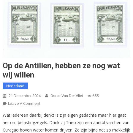
Op de Antillen, hebben ze nog wat
wij willen
Nederland
21 December 2024
Oscar Van Der Vliet
655
On
Leave A Comment
Op
Wat iedereen daarbij denkt is zijn eigen gedachte maar hier gaat
De
het om belastingzegels. Dank zij Theo zijn een aantal van hen van
Antillen,
Curaçao boven water komen drijven. Ze zijn bijna net zo makkelijk
Hebben