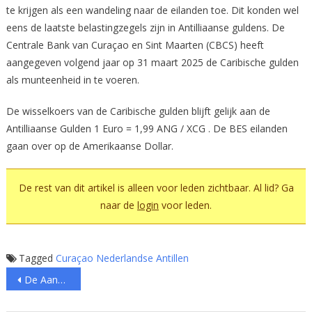
te krijgen als een wandeling naar de eilanden toe. Dit konden wel
Ze
Nog
eens de laatste belastingzegels zijn in Antilliaanse guldens. De
Wat
Centrale Bank van Curaçao en Sint Maarten (CBCS) heeft
Wij
aangegeven volgend jaar op 31 maart 2025 de Caribische gulden
Willen
als munteenheid in te voeren.
De wisselkoers van de Caribische gulden blijft gelijk aan de
Antilliaanse Gulden 1 Euro = 1,99 ANG / XCG . De BES eilanden
gaan over op de Amerikaanse Dollar.
De rest van dit artikel is alleen voor leden zichtbaar. Al lid? Ga
naar de
login
voor leden.
Tagged
Curaçao
Nederlandse Antillen
Bericht
De Aangifte (CS114)
navigatie