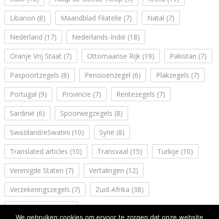
Libanon
(8)
Maandblad Filatelie
(7)
Natal
(7)
Nederland
(17)
Nederlands-Indië
(18)
Oranje Vrij Staat
(7)
Ottomaanse Rijk
(19)
Pakistan
(7)
Paspoortzegels
(8)
Pensioenzegel
(6)
Plakzegels
(7)
Portugal
(9)
Provincie
(7)
Rentezegels
(7)
Sardinië
(6)
Spoorwegzegels
(8)
Swaziland/eSwatini
(10)
Syrië
(8)
Translated articles
(10)
Transvaal
(15)
Turkije
(10)
Verenigde Staten
(7)
Vertalingen
(12)
Verzekeringszegels
(7)
Zuid-Afrika
(38)
Zuidwest Afrika
(14)
We gebruiken cookies om ervoor te zorgen dat onze website