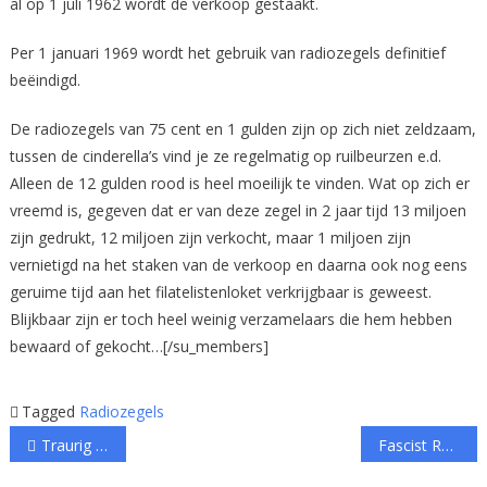
al op 1 juli 1962 wordt de verkoop gestaakt.
Per 1 januari 1969 wordt het gebruik van radiozegels definitief
beëindigd.
De radiozegels van 75 cent en 1 gulden zijn op zich niet zeldzaam,
tussen de cinderella’s vind je ze regelmatig op ruilbeurzen e.d.
Alleen de 12 gulden rood is heel moeilijk te vinden. Wat op zich er
vreemd is, gegeven dat er van deze zegel in 2 jaar tijd 13 miljoen
zijn gedrukt, 12 miljoen zijn verkocht, maar 1 miljoen zijn
vernietigd na het staken van de verkoop en daarna ook nog eens
geruime tijd aan het filatelistenloket verkrijgbaar is geweest.
Blijkbaar zijn er toch heel weinig verzamelaars die hem hebben
bewaard of gekocht…[/su_members]
Tagged
Radiozegels
Bericht
Traurig aber war, doch im Grunde genommen weit gefehlt!
Fascist Regime 1922 until 1943