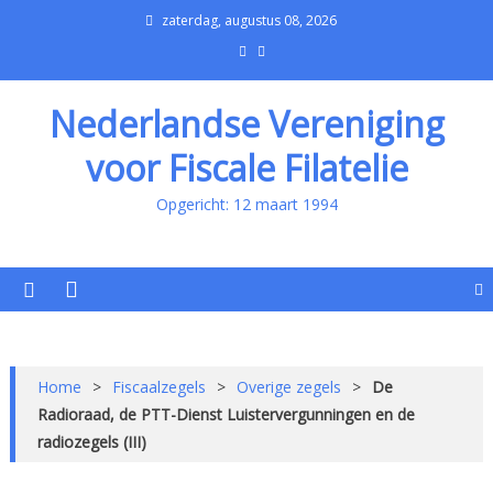
zaterdag, augustus 08, 2026
Nederlandse Vereniging
voor Fiscale Filatelie
Opgericht: 12 maart 1994
Home
>
Fiscaalzegels
>
Overige zegels
>
De
Radioraad, de PTT-Dienst Luistervergunningen en de
radiozegels (III)