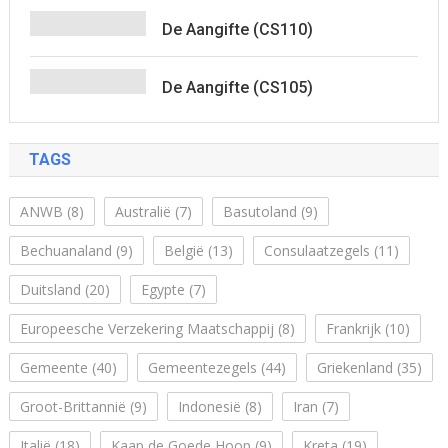
De Aangifte (CS110)
De Aangifte (CS105)
TAGS
ANWB
(8)
Australië
(7)
Basutoland
(9)
Bechuanaland
(9)
België
(13)
Consulaatzegels
(11)
Duitsland
(20)
Egypte
(7)
Europeesche Verzekering Maatschappij
(8)
Frankrijk
(10)
Gemeente
(40)
Gemeentezegels
(44)
Griekenland
(35)
Groot-Brittannië
(9)
Indonesië
(8)
Iran
(7)
Italië
(18)
Kaap de Goede Hoop
(9)
Kreta
(19)