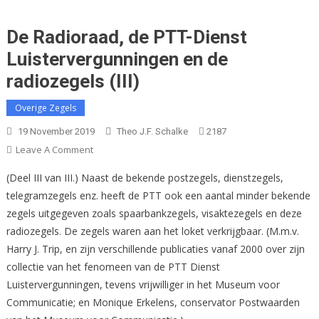
De Radioraad, de PTT-Dienst
Luistervergunningen en de
radiozegels (III)
Overige Zegels
19 November 2019
Theo J.F. Schalke
2187
On
Leave A Comment
De
(Deel III van III.) Naast de bekende postzegels, dienstzegels,
Radioraad,
telegramzegels enz. heeft de PTT ook een aantal minder bekende
De
zegels uitgegeven zoals spaarbankzegels, visaktezegels en deze
PTT-
radiozegels. De zegels waren aan het loket verkrijgbaar. (M.m.v.
Dienst
Luistervergunningen
Harry J. Trip, en zijn verschillende publicaties vanaf 2000 over zijn
En
collectie van het fenomeen van de PTT Dienst
De
Luistervergunningen, tevens vrijwilliger in het Museum voor
Radiozegels
Communicatie; en Monique Erkelens, conservator Postwaarden
(III)