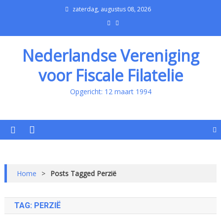
zaterdag, augustus 08, 2026
Nederlandse Vereniging
voor Fiscale Filatelie
Opgericht: 12 maart 1994
Home
>
Posts Tagged Perzië
TAG:
PERZIË