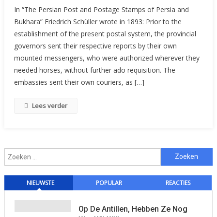
The
In “The Persian Post and Postage Stamps of Persia and
Transport
Bukhara” Friedrich Schüller wrote in 1893: Prior to the
Of
establishment of the present postal system, the provincial
The
governors sent their respective reports by their own
Post
And
mounted messengers, who were authorized wherever they
Persons
needed horses, without further ado requisition. The
In
embassies sent their own couriers, as […]
Persia
Lees verder
Zoeken
naar:
NIEUWSTE
POPULAR
REACTIES
Op De Antillen, Hebben Ze Nog