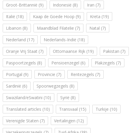
Groot-Brittannië
(9)
Indonesië
(8)
Iran
(7)
Italië
(18)
Kaap de Goede Hoop
(9)
Kreta
(19)
Libanon
(8)
Maandblad Filatelie
(7)
Natal
(7)
Nederland
(17)
Nederlands-Indië
(18)
Oranje Vrij Staat
(7)
Ottomaanse Rijk
(19)
Pakistan
(7)
Paspoortzegels
(8)
Pensioenzegel
(6)
Plakzegels
(7)
Portugal
(9)
Provincie
(7)
Rentezegels
(7)
Sardinië
(6)
Spoorwegzegels
(8)
Swaziland/eSwatini
(10)
Syrië
(8)
Translated articles
(10)
Transvaal
(15)
Turkije
(10)
Verenigde Staten
(7)
Vertalingen
(12)
Verzekeringszegels
(7)
Zuid-Afrika
(38)