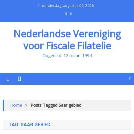
donderdag, augustus 06, 2026
Nederlandse Vereniging
voor Fiscale Filatelie
Opgericht: 12 maart 1994
Home
>
Posts Tagged Saar gebied
TAG:
SAAR GEBIED