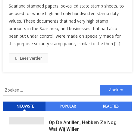
“From
Saarland stamped papers, so-called state stamp sheets, to
The
be used for whole high and only handwritten stamp duty
Cradle
values. These documents that had very high stamp
To
amounts in the Saar area, and businesses that had also
The
Grave,
been put under control, were made on specially made for
Only
this purpose security stamp paper, similar to the then […]
Forms,
Forms”
Lees verder
Zoeken
naar:
NIEUWSTE
POPULAR
REACTIES
Op De Antillen, Hebben Ze Nog
Wat Wij Willen