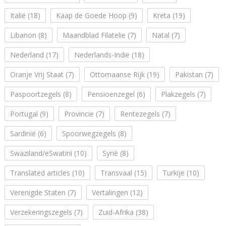
Italië
(18)
Kaap de Goede Hoop
(9)
Kreta
(19)
Libanon
(8)
Maandblad Filatelie
(7)
Natal
(7)
Nederland
(17)
Nederlands-Indië
(18)
Oranje Vrij Staat
(7)
Ottomaanse Rijk
(19)
Pakistan
(7)
Paspoortzegels
(8)
Pensioenzegel
(6)
Plakzegels
(7)
Portugal
(9)
Provincie
(7)
Rentezegels
(7)
Sardinië
(6)
Spoorwegzegels
(8)
Swaziland/eSwatini
(10)
Syrië
(8)
Translated articles
(10)
Transvaal
(15)
Turkije
(10)
Verenigde Staten
(7)
Vertalingen
(12)
Verzekeringszegels
(7)
Zuid-Afrika
(38)