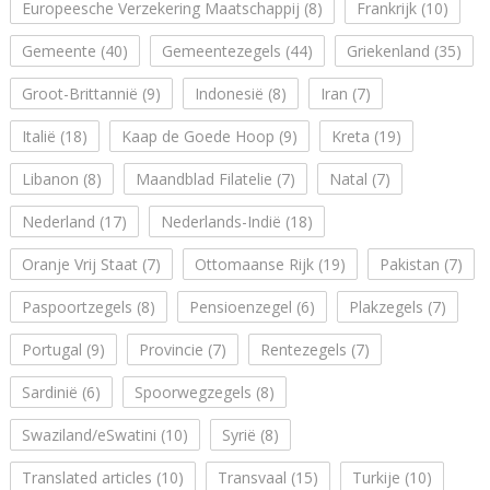
Europeesche Verzekering Maatschappij
(8)
Frankrijk
(10)
Gemeente
(40)
Gemeentezegels
(44)
Griekenland
(35)
Groot-Brittannië
(9)
Indonesië
(8)
Iran
(7)
Italië
(18)
Kaap de Goede Hoop
(9)
Kreta
(19)
Libanon
(8)
Maandblad Filatelie
(7)
Natal
(7)
Nederland
(17)
Nederlands-Indië
(18)
Oranje Vrij Staat
(7)
Ottomaanse Rijk
(19)
Pakistan
(7)
Paspoortzegels
(8)
Pensioenzegel
(6)
Plakzegels
(7)
Portugal
(9)
Provincie
(7)
Rentezegels
(7)
Sardinië
(6)
Spoorwegzegels
(8)
Swaziland/eSwatini
(10)
Syrië
(8)
Translated articles
(10)
Transvaal
(15)
Turkije
(10)