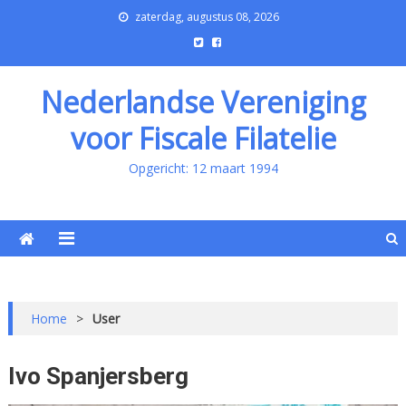
zaterdag, augustus 08, 2026
Nederlandse Vereniging
voor Fiscale Filatelie
Opgericht: 12 maart 1994
Home
>
User
Ivo Spanjersberg