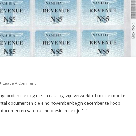
On
Leave A Comment
De
eboden die nog niet in catalogi zijn verwerkt of m.i. de moeite
Aangifte
aantal documenten die eind november/begin december te koop
(CS43)
ocumenten van o.a. Indonesie in de tijd […]