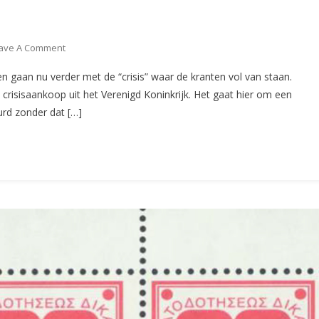
On
ave A Comment
De
 gaan nu verder met de “crisis” waar de kranten vol van staan.
Aangifte
risisaankoop uit het Verenigd Koninkrijk. Het gaat hier om een
(CS67)
urd zonder dat […]