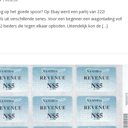
1 Reactie
De
 nog op het goede spoor? Op Ebay werd een partij van 222!
Aangifte
it verschillende series. Voor een beginner een wagonlading vol!
(CS105)
 2 bieders die tegen elkaar opboden. Uiteindelijk kon de […]