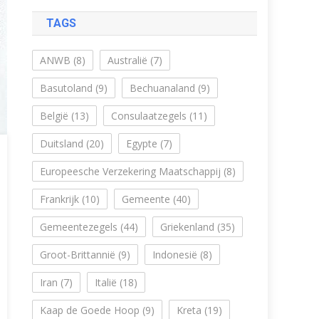
TAGS
ANWB
(8)
Australië
(7)
Basutoland
(9)
Bechuanaland
(9)
België
(13)
Consulaatzegels
(11)
Duitsland
(20)
Egypte
(7)
Europeesche Verzekering Maatschappij
(8)
Frankrijk
(10)
Gemeente
(40)
Gemeentezegels
(44)
Griekenland
(35)
Groot-Brittannië
(9)
Indonesië
(8)
Iran
(7)
Italië
(18)
Kaap de Goede Hoop
(9)
Kreta
(19)