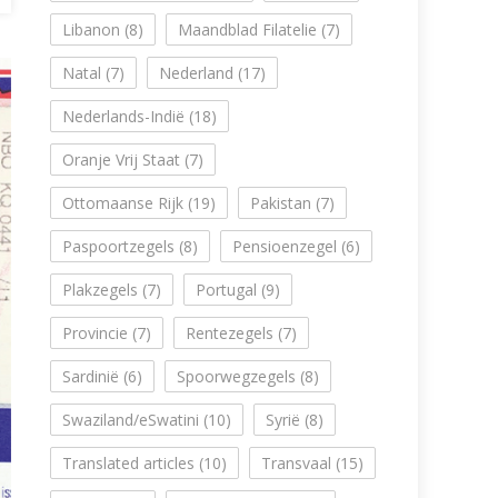
Libanon
(8)
Maandblad Filatelie
(7)
Natal
(7)
Nederland
(17)
Nederlands-Indië
(18)
Oranje Vrij Staat
(7)
Ottomaanse Rijk
(19)
Pakistan
(7)
Paspoortzegels
(8)
Pensioenzegel
(6)
Plakzegels
(7)
Portugal
(9)
Provincie
(7)
Rentezegels
(7)
Sardinië
(6)
Spoorwegzegels
(8)
Swaziland/eSwatini
(10)
Syrië
(8)
Translated articles
(10)
Transvaal
(15)