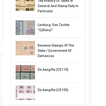
The History Of Taxes In
General And Stamp Duty In
Particular
Limburg: Een Zachte
“G(rens)”
Revenue Stamps Of The
State / Government Of
Damascus
De Aangifte (CS110)
De Aangifte (CS105)