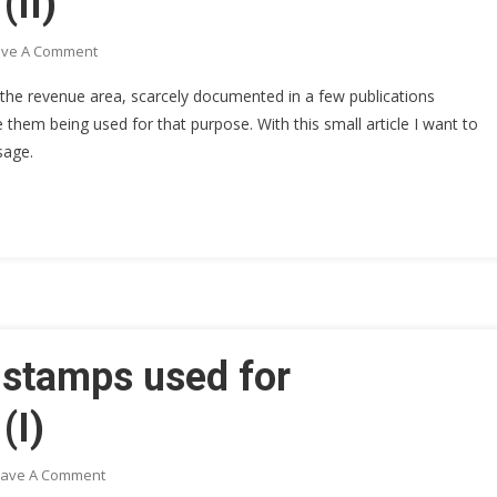
(II)
On
ave A Comment
Examples
n the revenue area, scarcely documented in a few publications
Of
hem being used for that purpose. With this small article I want to
Revenue
sage.
Stamps
Used
For
Telegraphic
Purposes
(II)
 stamps used for
(I)
On
eave A Comment