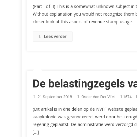
(Part I of II) This is a somewhat unknown subject in
Without explanation you would not recognize them bei
closer look at this aspect of revenue stamp usage.
Lees verder
De belastingzegels v
21 September 2018
Oscar Van Der Vliet
1574
(Dit artikel is in drie delen op de NVFF website geplaa
kaapkolonie was geannexeerd, werd door het terugdr
regering geplaatst. De administratie werd verzorgd 
[…]