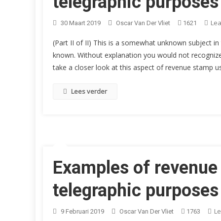
telegraphic purposes 
Le
30 Maart 2019
Oscar Van Der Vliet
1621
(Part II of II) This is a somewhat unknown subject i
known. Without explanation you would not recognize t
take a closer look at this aspect of revenue stamp u
Lees verder
Examples of revenue
telegraphic purposes 
L
9 Februari 2019
Oscar Van Der Vliet
1763