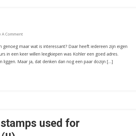
On
e A Comment
De
n genoeg maar wat is interessant? Daar heeft iedereen zijn eigen
Aangifte
rs in een keer willen leegkiepen was Kohler een goed adres.
(CS88)
en liggen. Maar ja, dat denken dan nog een paar dozijn […]
 stamps used for