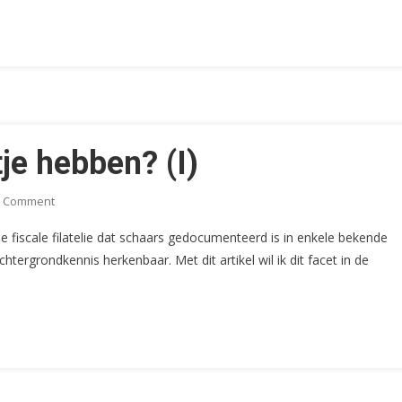
Lijntje
Hebben?
(II)
tje hebben? (I)
On
A Comment
De
de fiscale filatelie dat schaars gedocumenteerd is in enkele bekende
Fiscus
tergrondkennis herkenbaar. Met dit artikel wil ik dit facet in de
Aan
Het
Lijntje
Hebben?
(I)