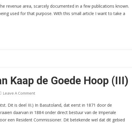
Examples
 the revenue area, scarcely documented in a few publications known.
Of
ng used for that purpose. With this small article I want to take a
Revenue
Stamps
Used
For
Telegraphic
Purposes
(I)
an Kaap de Goede Hoop (III)
On
Leave A Comment
De
tst. Dit is deel III.) In Basutoland, dat eerst in 1871 door de
Belastingzegels
aaien daarvan in 1884 onder direct bestuur van de Imperiale
Van
door een Resident Commissioner. Dit betekende wel dat dit gebied
Kaap
De