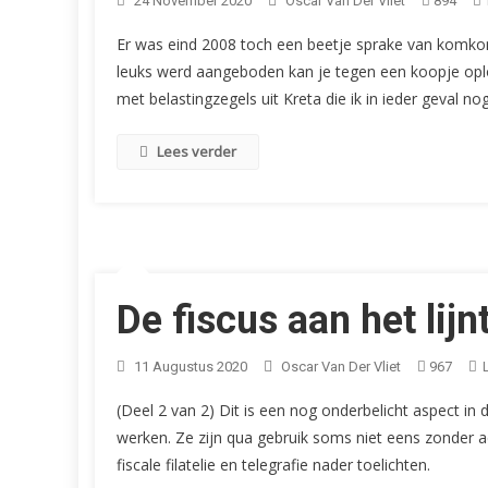
24 November 2020
Oscar Van Der Vliet
894
Er was eind 2008 toch een beetje sprake van komko
leuks werd aangeboden kan je tegen een koopje oplo
met belastingzegels uit Kreta die ik in ieder geval no
Lees verder
De fiscus aan het lijn
11 Augustus 2020
Oscar Van Der Vliet
967
(Deel 2 van 2) Dit is een nog onderbelicht aspect in 
werken. Ze zijn qua gebruik soms niet eens zonder ach
fiscale filatelie en telegrafie nader toelichten.