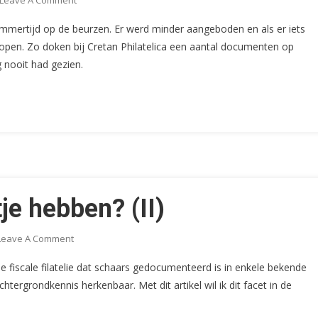
Leave A Comment
De
mmertijd op de beurzen. Er werd minder aangeboden en als er iets
Aangifte
pen. Zo doken bij Cretan Philatelica een aantal documenten op
(CS49)
g nooit had gezien.
tje hebben? (II)
On
Leave A Comment
De
de fiscale filatelie dat schaars gedocumenteerd is in enkele bekende
Fiscus
tergrondkennis herkenbaar. Met dit artikel wil ik dit facet in de
Aan
Het