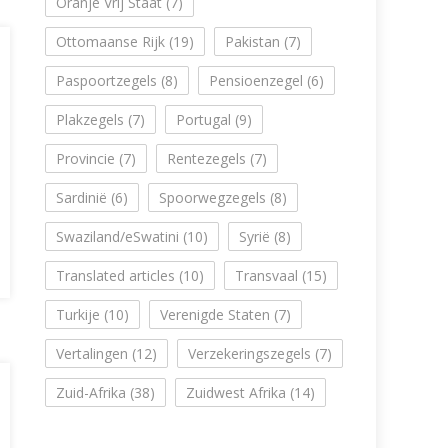
Oranje Vrij Staat
(7)
Ottomaanse Rijk
(19)
Pakistan
(7)
Paspoortzegels
(8)
Pensioenzegel
(6)
Plakzegels
(7)
Portugal
(9)
Provincie
(7)
Rentezegels
(7)
Sardinië
(6)
Spoorwegzegels
(8)
Swaziland/eSwatini
(10)
Syrië
(8)
Translated articles
(10)
Transvaal
(15)
Turkije
(10)
Verenigde Staten
(7)
Vertalingen
(12)
Verzekeringszegels
(7)
Zuid-Afrika
(38)
Zuidwest Afrika
(14)