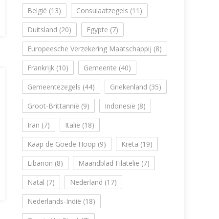
België
(13)
Consulaatzegels
(11)
Duitsland
(20)
Egypte
(7)
Europeesche Verzekering Maatschappij
(8)
Frankrijk
(10)
Gemeente
(40)
Gemeentezegels
(44)
Griekenland
(35)
Groot-Brittannië
(9)
Indonesië
(8)
Iran
(7)
Italië
(18)
Kaap de Goede Hoop
(9)
Kreta
(19)
Libanon
(8)
Maandblad Filatelie
(7)
Natal
(7)
Nederland
(17)
Nederlands-Indië
(18)