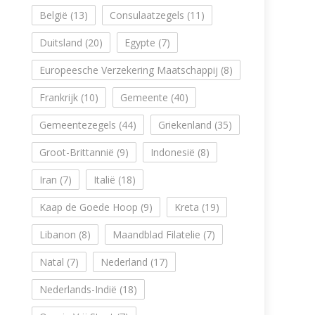
België
(13)
Consulaatzegels
(11)
Duitsland
(20)
Egypte
(7)
Europeesche Verzekering Maatschappij
(8)
Frankrijk
(10)
Gemeente
(40)
Gemeentezegels
(44)
Griekenland
(35)
Groot-Brittannië
(9)
Indonesië
(8)
Iran
(7)
Italië
(18)
Kaap de Goede Hoop
(9)
Kreta
(19)
Libanon
(8)
Maandblad Filatelie
(7)
Natal
(7)
Nederland
(17)
Nederlands-Indië
(18)