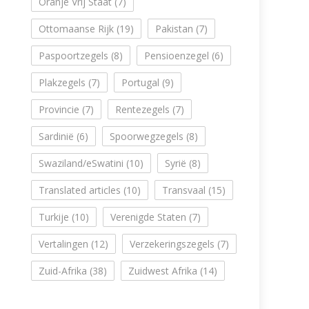
Oranje Vrij Staat
(7)
Ottomaanse Rijk
(19)
Pakistan
(7)
Paspoortzegels
(8)
Pensioenzegel
(6)
Plakzegels
(7)
Portugal
(9)
Provincie
(7)
Rentezegels
(7)
Sardinië
(6)
Spoorwegzegels
(8)
Swaziland/eSwatini
(10)
Syrië
(8)
Translated articles
(10)
Transvaal
(15)
Turkije
(10)
Verenigde Staten
(7)
Vertalingen
(12)
Verzekeringszegels
(7)
Zuid-Afrika
(38)
Zuidwest Afrika
(14)