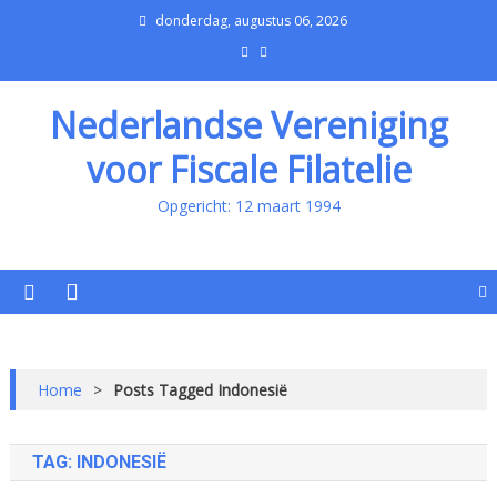
donderdag, augustus 06, 2026
Nederlandse Vereniging
voor Fiscale Filatelie
Opgericht: 12 maart 1994
Home
>
Posts Tagged Indonesië
TAG:
INDONESIË