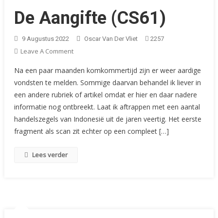
De Aangifte (CS61)
9 Augustus 2022
Oscar Van Der Vliet
2257
On
Leave A Comment
De
Na een paar maanden komkommertijd zijn er weer aardige
Aangifte
vondsten te melden. Sommige daarvan behandel ik liever in
(CS61)
een andere rubriek of artikel omdat er hier en daar nadere
informatie nog ontbreekt. Laat ik aftrappen met een aantal
handelszegels van Indonesië uit de jaren veertig. Het eerste
fragment als scan zit echter op een compleet […]
Lees verder