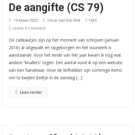
De aangifte (CS 79)
19 Maart 2022
Oscar Van Der Vliet
1465
On
Leave A Comment
De
De cadeautjes zijn op het moment van schrijven (januari
Aangifte
2016) al uitgepakt en opgeborgen en het vuurwerk is
(CS
aanstaande. Voor het einde van het jaar kwam ik nog wat
79)
andere “knallers” tegen. Een aantal vond ik op een website
van een handelaar. Voor de liefhebber zijn sommige items
om te kwijlen (teiltje in de aanslag […]
Lees verder