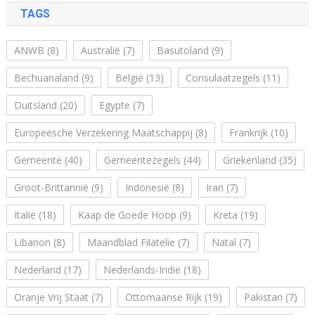
TAGS
ANWB
(8)
Australië
(7)
Basutoland
(9)
Bechuanaland
(9)
België
(13)
Consulaatzegels
(11)
Duitsland
(20)
Egypte
(7)
Europeesche Verzekering Maatschappij
(8)
Frankrijk
(10)
Gemeente
(40)
Gemeentezegels
(44)
Griekenland
(35)
Groot-Brittannië
(9)
Indonesië
(8)
Iran
(7)
Italië
(18)
Kaap de Goede Hoop
(9)
Kreta
(19)
Libanon
(8)
Maandblad Filatelie
(7)
Natal
(7)
Nederland
(17)
Nederlands-Indië
(18)
Oranje Vrij Staat
(7)
Ottomaanse Rijk
(19)
Pakistan
(7)