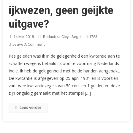
ijkwezen, geen geijkte
uitgave?
14 Mei 2018
Redacteur Cleyn Segel
1783
On
Leave A Comment
Nederlands
Pas geleden was ik in de gelegenheid een kwitantie aan te
Indië:
schaffen wegens betaald ijkloon te voormalig Nederlands
Het
Indië. Ik heb de gelegenheid met beide handen aangepakt.
Ijkwezen,
De kwitantie is afgegeven op 25 april 1931 en is voorzien
Geen
Geijkte
van twee kwitantiezegels van 50 cent en 1 gulden en deze
Uitgave?
zijn ongeldig gemaakt met het stempel […]
Lees verder