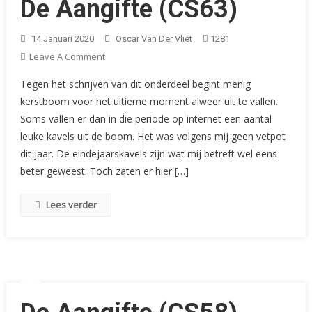
De Aangifte (CS63)
14 Januari 2020
Oscar Van Der Vliet
1281
On
Leave A Comment
De
Tegen het schrijven van dit onderdeel begint menig
Aangifte
kerstboom voor het ultieme moment alweer uit te vallen.
(CS63)
Soms vallen er dan in die periode op internet een aantal
leuke kavels uit de boom. Het was volgens mij geen vetpot
dit jaar. De eindejaarskavels zijn wat mij betreft wel eens
beter geweest. Toch zaten er hier […]
Lees verder