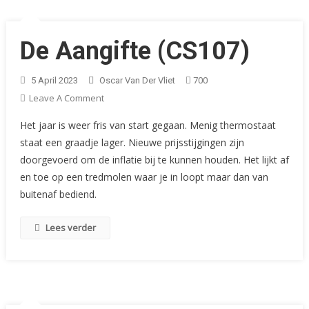
De Aangifte (CS107)
5 April 2023
Oscar Van Der Vliet
700
On
Leave A Comment
De
Het jaar is weer fris van start gegaan. Menig thermostaat
Aangifte
staat een graadje lager. Nieuwe prijsstijgingen zijn
(CS107)
doorgevoerd om de inflatie bij te kunnen houden. Het lijkt af
en toe op een tredmolen waar je in loopt maar dan van
buitenaf bediend.
Lees verder