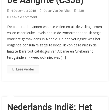
De Aangifte (CS58)
4 December 2018
Oscar Van Der Vliet
1238
On
Leave A Comment
De
De bladeren beginnen weer te vallen en uit de veilingbomen
Aangifte
vallen meer leuke kavels dan in de zomermaanden. Ik begin
(CS58)
voor het gemak eens in Albanië. Op een veilingsite was het
volgende consulaire zegel te koop. Ik kon deze niet in de
laatste Barefoot catalogus van Albanië en Griekenland
terugvinden. Ik weet ook niet wat […]
Lees verder
Nederlands Indië: Het