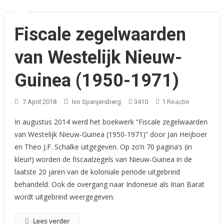
Fiscale zegelwaarden
van Westelijk Nieuw-
Guinea (1950-1971)
Op
1 Reactie
7 April 2018
Ivo Spanjersberg
3410
Fiscale
In augustus 2014 werd het boekwerk “Fiscale zegelwaarden
Zegelwaar
van Westelijk Nieuw-Guinea (1950-1971)” door Jan Heijboer
Van
en Theo J.F. Schalke uitgegeven. Op zo’n 70 pagina’s (in
Westelijk
Nieuw-
kleur!) worden de fiscaalzegels van Nieuw-Guinea in de
Guinea
laatste 20 jaren van de koloniale periode uitgebreid
(1950-
behandeld. Ook de overgang naar Indonesië als Irian Barat
1971)
wordt uitgebreid weergegeven.
Lees verder