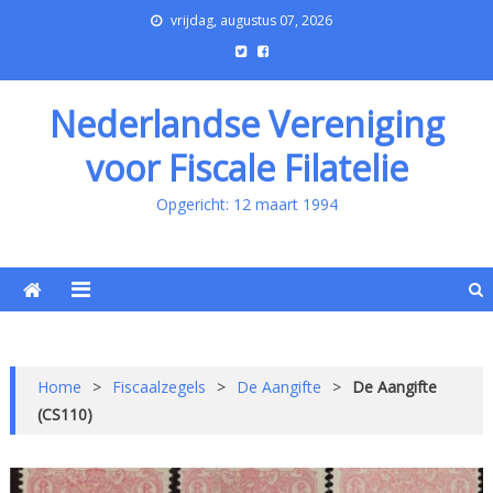
vrijdag, augustus 07, 2026
Nederlandse Vereniging
voor Fiscale Filatelie
Opgericht: 12 maart 1994
Home
>
Fiscaalzegels
>
De Aangifte
>
De Aangifte
(CS110)