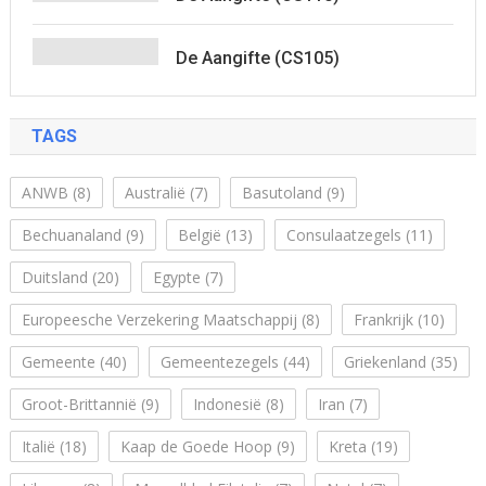
De Aangifte (CS105)
TAGS
ANWB
(8)
Australië
(7)
Basutoland
(9)
Bechuanaland
(9)
België
(13)
Consulaatzegels
(11)
Duitsland
(20)
Egypte
(7)
Europeesche Verzekering Maatschappij
(8)
Frankrijk
(10)
Gemeente
(40)
Gemeentezegels
(44)
Griekenland
(35)
Groot-Brittannië
(9)
Indonesië
(8)
Iran
(7)
Italië
(18)
Kaap de Goede Hoop
(9)
Kreta
(19)