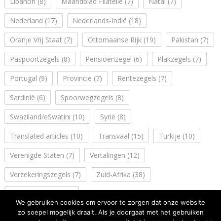
Libanon
(8)
Maandblad Filatelie
(7)
Natal
(7)
Nederland
(17)
Nederlands-Indië
(18)
Oranje Vrij Staat
(7)
Ottomaanse Rijk
(19)
Pakistan
(7)
Paspoortzegels
(8)
Pensioenzegel
(6)
Plakzegels
(7)
Portugal
(9)
Provincie
(7)
Rentezegels
(7)
Sardinië
(6)
Spoorwegzegels
(8)
Swaziland/eSwatini
(10)
Syrië
(8)
Translated articles
(10)
Transvaal
(15)
Turkije
(10)
Verenigde Staten
(7)
Vertalingen
(12)
Verzekeringszegels
(7)
Zuid-Afrika
(38)
Zuidwest Afrika
(14)
We gebruiken cookies om ervoor te zorgen dat onze website
zo soepel mogelijk draait. Als je doorgaat met het gebruiken