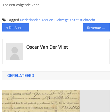
Tot een volgende keer!
Tagged
Nederlandse Antillen
Plakzegels
Statistiekrecht
Bericht
De Aangifte (CS105)
Revenue Stamps of the State / Government of Damascus
navigatie
Oscar Van Der Vliet
GERELATEERD