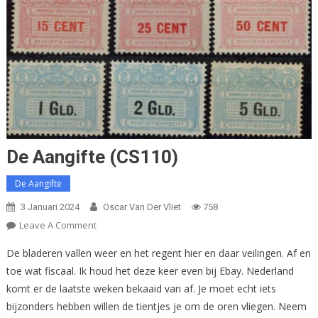
De Aangifte (CS110)
De Aangifte
3 Januari 2024
Oscar Van Der Vliet
758
On
Leave A Comment
De
De bladeren vallen weer en het regent hier en daar veilingen. Af en
Aangifte
toe wat fiscaal. Ik houd het deze keer even bij Ebay. Nederland
(CS110)
komt er de laatste weken bekaaid van af. Je moet echt iets
bijzonders hebben willen de tientjes je om de oren vliegen. Neem