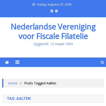
vrijdag, augustus 07, 2026
Nederlandse Vereniging
voor Fiscale Filatelie
Opgericht: 12 maart 1994
Home
>
Posts Tagged Aalten
TAG:
AALTEN