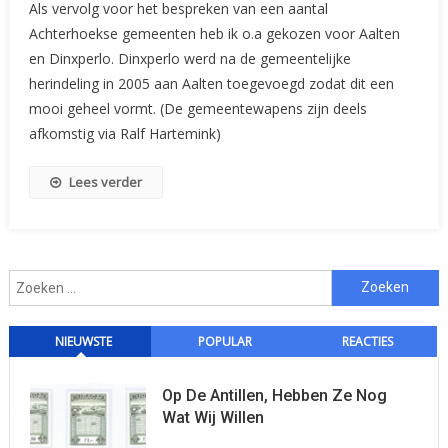
Als vervolg voor het bespreken van een aantal
Uw
Achterhoekse gemeenten heb ik o.a gekozen voor Aalten
Gemeentelijke
en Dinxperlo. Dinxperlo werd na de gemeentelijke
Zegels:
herindeling in 2005 aan Aalten toegevoegd zodat dit een
Aalten
mooi geheel vormt. (De gemeentewapens zijn deels
afkomstig via Ralf Hartemink)
Lees verder
Zoeken
naar:
NIEUWSTE
POPULAR
REACTIES
Op De Antillen, Hebben Ze Nog
Wat Wij Willen