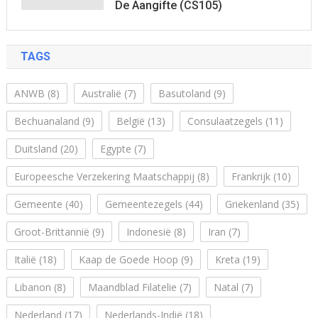
De Aangifte (CS105)
TAGS
ANWB
(8)
Australië
(7)
Basutoland
(9)
Bechuanaland
(9)
België
(13)
Consulaatzegels
(11)
Duitsland
(20)
Egypte
(7)
Europeesche Verzekering Maatschappij
(8)
Frankrijk
(10)
Gemeente
(40)
Gemeentezegels
(44)
Griekenland
(35)
Groot-Brittannië
(9)
Indonesië
(8)
Iran
(7)
Italië
(18)
Kaap de Goede Hoop
(9)
Kreta
(19)
Libanon
(8)
Maandblad Filatelie
(7)
Natal
(7)
Nederland
(17)
Nederlands-Indië
(18)