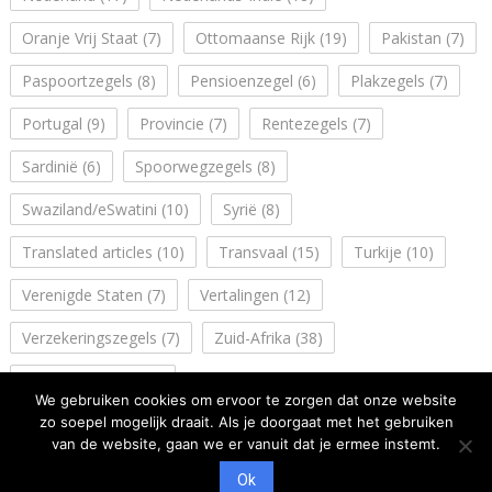
Oranje Vrij Staat
(7)
Ottomaanse Rijk
(19)
Pakistan
(7)
Paspoortzegels
(8)
Pensioenzegel
(6)
Plakzegels
(7)
Portugal
(9)
Provincie
(7)
Rentezegels
(7)
Sardinië
(6)
Spoorwegzegels
(8)
Swaziland/eSwatini
(10)
Syrië
(8)
Translated articles
(10)
Transvaal
(15)
Turkije
(10)
Verenigde Staten
(7)
Vertalingen
(12)
Verzekeringszegels
(7)
Zuid-Afrika
(38)
Zuidwest Afrika
(14)
We gebruiken cookies om ervoor te zorgen dat onze website
zo soepel mogelijk draait. Als je doorgaat met het gebruiken
van de website, gaan we er vanuit dat je ermee instemt.
Ok