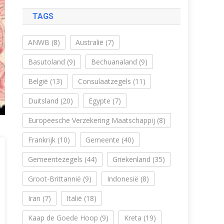
TAGS
ANWB
(8)
Australië
(7)
Basutoland
(9)
Bechuanaland
(9)
België
(13)
Consulaatzegels
(11)
Duitsland
(20)
Egypte
(7)
Europeesche Verzekering Maatschappij
(8)
Frankrijk
(10)
Gemeente
(40)
Gemeentezegels
(44)
Griekenland
(35)
Groot-Brittannië
(9)
Indonesië
(8)
Iran
(7)
Italië
(18)
Kaap de Goede Hoop
(9)
Kreta
(19)