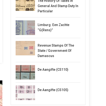
The History Of Taxes In
General And Stamp Duty In
Particular
Limburg: Een Zachte
“G(rens)”
Revenue Stamps Of The
State / Government Of
Damascus
De Aangifte (CS110)
De Aangifte (CS105)