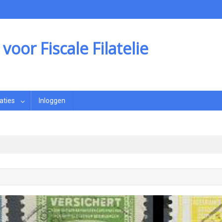
oor Fiscale Filatelie
aties
Inloggen