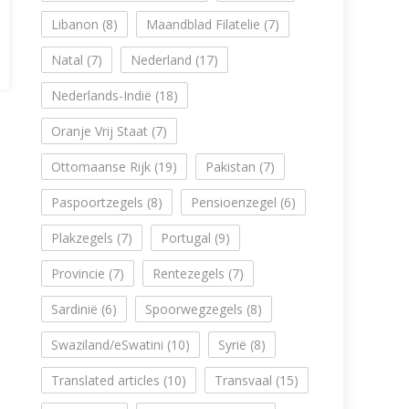
Libanon
(8)
Maandblad Filatelie
(7)
Natal
(7)
Nederland
(17)
Nederlands-Indië
(18)
Oranje Vrij Staat
(7)
Ottomaanse Rijk
(19)
Pakistan
(7)
Paspoortzegels
(8)
Pensioenzegel
(6)
Plakzegels
(7)
Portugal
(9)
Provincie
(7)
Rentezegels
(7)
Sardinië
(6)
Spoorwegzegels
(8)
Swaziland/eSwatini
(10)
Syrië
(8)
Translated articles
(10)
Transvaal
(15)