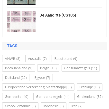
De Aangifte (CS105)
TAGS
ANWB
(8)
Australië
(7)
Basutoland
(9)
Bechuanaland
(9)
België
(13)
Consulaatzegels
(11)
Duitsland
(20)
Egypte
(7)
Europeesche Verzekering Maatschappij
(8)
Frankrijk
(10)
Gemeente
(40)
Gemeentezegels
(44)
Griekenland
(35)
Groot-Brittannië
(9)
Indonesië
(8)
Iran
(7)