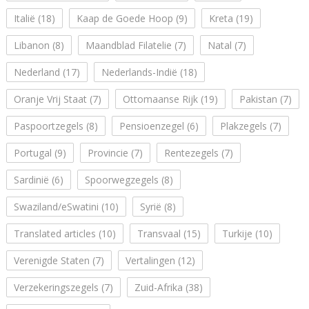
Italië
(18)
Kaap de Goede Hoop
(9)
Kreta
(19)
Libanon
(8)
Maandblad Filatelie
(7)
Natal
(7)
Nederland
(17)
Nederlands-Indië
(18)
Oranje Vrij Staat
(7)
Ottomaanse Rijk
(19)
Pakistan
(7)
Paspoortzegels
(8)
Pensioenzegel
(6)
Plakzegels
(7)
Portugal
(9)
Provincie
(7)
Rentezegels
(7)
Sardinië
(6)
Spoorwegzegels
(8)
Swaziland/eSwatini
(10)
Syrië
(8)
Translated articles
(10)
Transvaal
(15)
Turkije
(10)
Verenigde Staten
(7)
Vertalingen
(12)
Verzekeringszegels
(7)
Zuid-Afrika
(38)