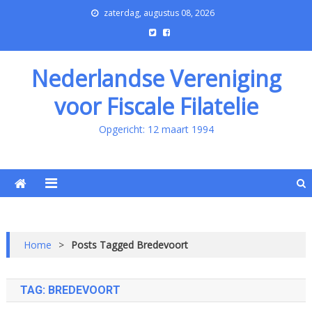
zaterdag, augustus 08, 2026
Nederlandse Vereniging
voor Fiscale Filatelie
Opgericht: 12 maart 1994
Home
>
Posts Tagged Bredevoort
TAG:
BREDEVOORT