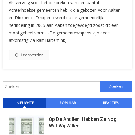
Als vervolg voor het bespreken van een aantal
Uw
Achterhoekse gemeenten heb ik o.a gekozen voor Aalten
Gemeentelijke
en Dinxperlo. Dinxperlo werd na de gemeentelijke
Zegels:
herindeling in 2005 aan Aalten toegevoegd zodat dit een
Aalten
mooi geheel vormt. (De gemeentewapens zijn deels
afkomstig via Ralf Hartemink)
Lees verder
Zoeken
naar:
NIEUWSTE
POPULAR
REACTIES
Op De Antillen, Hebben Ze Nog
Wat Wij Willen