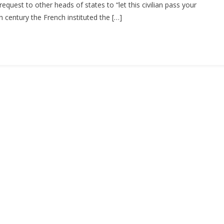
request to other heads of states to “let this civilian pass your
Foreign
 century the French instituted the […]
Office
Rights
(I)