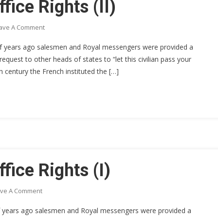
fice Rights (II)
On
ave A Comment
Chancery
ds of years ago salesmen and Royal messengers were provided a
/
request to other heads of states to “let this civilian pass your
Foreign
 century the French instituted the […]
Office
Rights
(II)
fice Rights (I)
On
ve A Comment
Chancery
s of years ago salesmen and Royal messengers were provided a
/