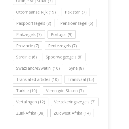
Oranje Vrij Staat
(7)
Ottomaanse Rijk
(19)
Pakistan
(7)
Paspoortzegels
(8)
Pensioenzegel
(6)
Plakzegels
(7)
Portugal
(9)
Provincie
(7)
Rentezegels
(7)
Sardinië
(6)
Spoorwegzegels
(8)
Swaziland/eSwatini
(10)
Syrië
(8)
Translated articles
(10)
Transvaal
(15)
Turkije
(10)
Verenigde Staten
(7)
Vertalingen
(12)
Verzekeringszegels
(7)
Zuid-Afrika
(38)
Zuidwest Afrika
(14)