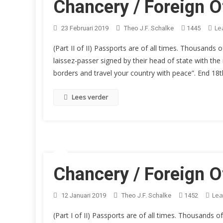
Chancery / Foreign Of
Le
23 Februari 2019
Theo J.F. Schalke
1445
(Part II of II) Passports are of all times. Thousan
laissez-passer signed by their head of state with the 
borders and travel your country with peace”. End 18th
Lees verder
Chancery / Foreign Of
Lea
12 Januari 2019
Theo J.F. Schalke
1452
(Part I of II) Passports are of all times. Thousand