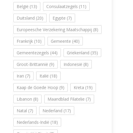
België
(13)
Consulaatzegels
(11)
Duitsland
(20)
Egypte
(7)
Europeesche Verzekering Maatschappij
(8)
Frankrijk
(10)
Gemeente
(40)
Gemeentezegels
(44)
Griekenland
(35)
Groot-Brittannië
(9)
Indonesië
(8)
Iran
(7)
Italië
(18)
Kaap de Goede Hoop
(9)
Kreta
(19)
Libanon
(8)
Maandblad Filatelie
(7)
Natal
(7)
Nederland
(17)
Nederlands-Indië
(18)