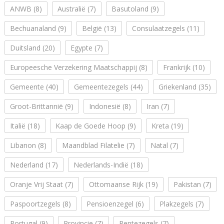
ANWB
(8)
Australië
(7)
Basutoland
(9)
Bechuanaland
(9)
België
(13)
Consulaatzegels
(11)
Duitsland
(20)
Egypte
(7)
Europeesche Verzekering Maatschappij
(8)
Frankrijk
(10)
Gemeente
(40)
Gemeentezegels
(44)
Griekenland
(35)
Groot-Brittannië
(9)
Indonesië
(8)
Iran
(7)
Italië
(18)
Kaap de Goede Hoop
(9)
Kreta
(19)
Libanon
(8)
Maandblad Filatelie
(7)
Natal
(7)
Nederland
(17)
Nederlands-Indië
(18)
Oranje Vrij Staat
(7)
Ottomaanse Rijk
(19)
Pakistan
(7)
Paspoortzegels
(8)
Pensioenzegel
(6)
Plakzegels
(7)
Portugal
(9)
Provincie
(7)
Rentezegels
(7)