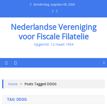
donderdag, augustus 06, 2026
Nederlandse Vereniging
voor Fiscale Filatelie
Opgericht: 12 maart 1994
Home
>
Posts Tagged DDSG
TAG:
DDSG