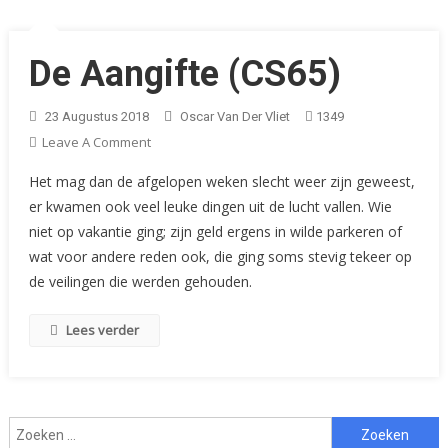
De Aangifte (CS65)
23 Augustus 2018
Oscar Van Der Vliet
1349
On
Leave A Comment
De
Het mag dan de afgelopen weken slecht weer zijn geweest,
Aangifte
er kwamen ook veel leuke dingen uit de lucht vallen. Wie
(CS65)
niet op vakantie ging; zijn geld ergens in wilde parkeren of
wat voor andere reden ook, die ging soms stevig tekeer op
de veilingen die werden gehouden.
Lees verder
Zoeken