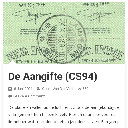
De Aangifte (CS94)
8 Juni 2021
Oscar Van Der Vliet
650
On
Leave A Comment
De
De bladeren vallen uit de lucht en zo ook de aangekondigde
Aangifte
veilingen met hun talloze kavels. Hier en daar is er voor de
(CS94)
liefhebber wat te vinden of iets bijzonders te zien. Een greep