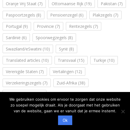
Oranje Vrij Staat
(7)
Ottomaanse Rijk
(19)
Pakistan
(7)
Paspoortzegels
(8)
Pensioenzegel
(6)
Plakzegels
(7)
Portugal
(9)
Provincie
(7)
Rentezegels
(7)
Sardinië
(6)
Spoorwegzegels
(8)
Swaziland/eSwatini
(10)
Syrië
(8)
Translated articles
(10)
Transvaal
(15)
Turkije
(10)
Verenigde Staten
(7)
Vertalingen
(12)
Verzekeringszegels
(7)
Zuid-Afrika
(38)
Zuidwest Afrika
(14)
We gebruiken cookies om ervoor te zorgen dat onze website
zo soepel mogelijk draait. Als je doorgaat met het gebruiken
van de website, gaan we er vanuit dat je ermee instemt.
Ok
Copyright: NVFF