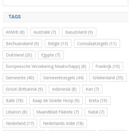
TAGS
ANWB
(8)
Australië
(7)
Basutoland
(9)
Bechuanaland
(9)
België
(13)
Consulaatzegels
(11)
Duitsland
(20)
Egypte
(7)
Europeesche Verzekering Maatschappij
(8)
Frankrijk
(10)
Gemeente
(40)
Gemeentezegels
(44)
Griekenland
(35)
Groot-Brittannië
(9)
Indonesië
(8)
Iran
(7)
Italië
(18)
Kaap de Goede Hoop
(9)
Kreta
(19)
Libanon
(8)
Maandblad Filatelie
(7)
Natal
(7)
Nederland
(17)
Nederlands-Indië
(18)