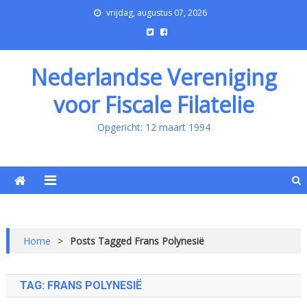
vrijdag, augustus 07, 2026
Nederlandse Vereniging
voor Fiscale Filatelie
Opgericht: 12 maart 1994
Home
>
Posts Tagged Frans Polynesië
TAG:
FRANS POLYNESIË