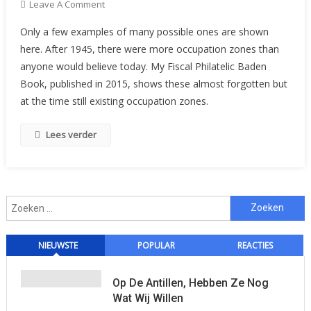
On
Leave A Comment
Court
Only a few examples of many possible ones are shown
Fee
here. After 1945, there were more occupation zones than
Stamps
anyone would believe today. My Fiscal Philatelic Baden
From
Book, published in 2015, shows these almost forgotten but
The
German
at the time still existing occupation zones.
Occupation
Zones
Lees verder
Zoeken
naar:
NIEUWSTE
POPULAR
REACTIES
Op De Antillen, Hebben Ze Nog
Wat Wij Willen