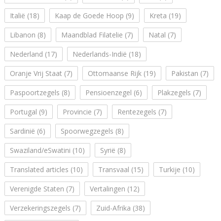
Italië
(18)
Kaap de Goede Hoop
(9)
Kreta
(19)
Libanon
(8)
Maandblad Filatelie
(7)
Natal
(7)
Nederland
(17)
Nederlands-Indië
(18)
Oranje Vrij Staat
(7)
Ottomaanse Rijk
(19)
Pakistan
(7)
Paspoortzegels
(8)
Pensioenzegel
(6)
Plakzegels
(7)
Portugal
(9)
Provincie
(7)
Rentezegels
(7)
Sardinië
(6)
Spoorwegzegels
(8)
Swaziland/eSwatini
(10)
Syrië
(8)
Translated articles
(10)
Transvaal
(15)
Turkije
(10)
Verenigde Staten
(7)
Vertalingen
(12)
Verzekeringszegels
(7)
Zuid-Afrika
(38)