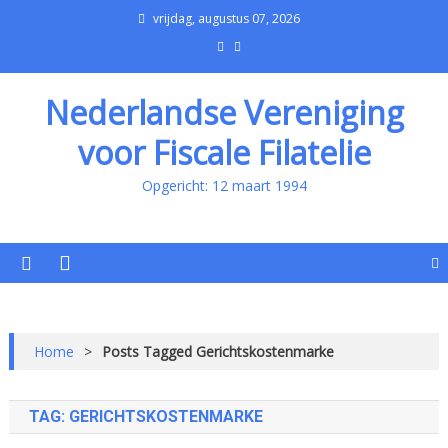
vrijdag, augustus 07, 2026
Nederlandse Vereniging
voor Fiscale Filatelie
Opgericht: 12 maart 1994
Home
>
Posts Tagged Gerichtskostenmarke
TAG:
GERICHTSKOSTENMARKE