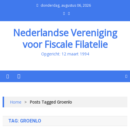
donderdag, augustus 06, 2026
Nederlandse Vereniging
voor Fiscale Filatelie
Opgericht: 12 maart 1994
Home
>
Posts Tagged Groenlo
TAG:
GROENLO