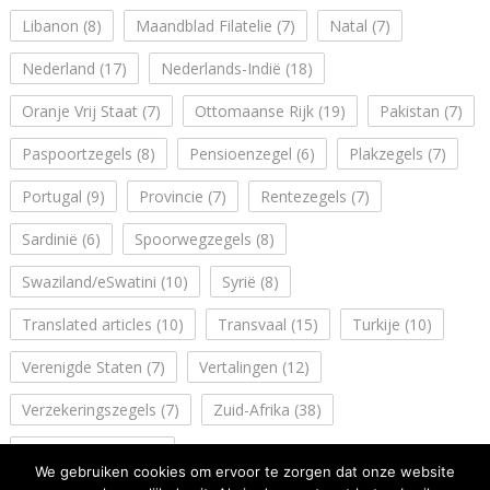
Libanon
(8)
Maandblad Filatelie
(7)
Natal
(7)
Nederland
(17)
Nederlands-Indië
(18)
Oranje Vrij Staat
(7)
Ottomaanse Rijk
(19)
Pakistan
(7)
Paspoortzegels
(8)
Pensioenzegel
(6)
Plakzegels
(7)
Portugal
(9)
Provincie
(7)
Rentezegels
(7)
Sardinië
(6)
Spoorwegzegels
(8)
Swaziland/eSwatini
(10)
Syrië
(8)
Translated articles
(10)
Transvaal
(15)
Turkije
(10)
Verenigde Staten
(7)
Vertalingen
(12)
Verzekeringszegels
(7)
Zuid-Afrika
(38)
Zuidwest Afrika
(14)
We gebruiken cookies om ervoor te zorgen dat onze website