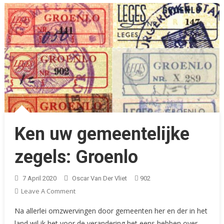
Ken uw gemeentelijke
zegels: Groenlo
7 April 2020
Oscar Van Der Vliet
902
On
Leave A Comment
Ken
Na allerlei omzwervingen door gemeenten her en der in het
Uw
land wil ik het voor de verandering het eens hebben over