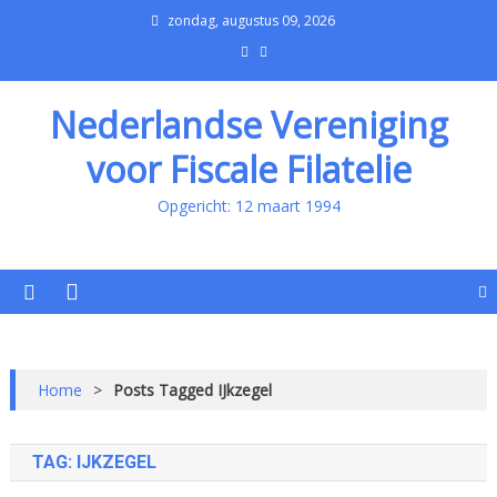
zondag, augustus 09, 2026
Nederlandse Vereniging
voor Fiscale Filatelie
Opgericht: 12 maart 1994
Home
>
Posts Tagged IJkzegel
TAG:
IJKZEGEL