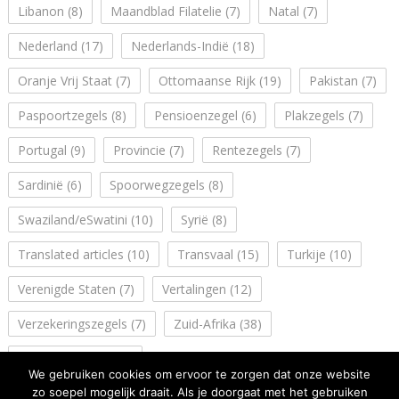
Libanon
(8)
Maandblad Filatelie
(7)
Natal
(7)
Nederland
(17)
Nederlands-Indië
(18)
Oranje Vrij Staat
(7)
Ottomaanse Rijk
(19)
Pakistan
(7)
Paspoortzegels
(8)
Pensioenzegel
(6)
Plakzegels
(7)
Portugal
(9)
Provincie
(7)
Rentezegels
(7)
Sardinië
(6)
Spoorwegzegels
(8)
Swaziland/eSwatini
(10)
Syrië
(8)
Translated articles
(10)
Transvaal
(15)
Turkije
(10)
Verenigde Staten
(7)
Vertalingen
(12)
Verzekeringszegels
(7)
Zuid-Afrika
(38)
Zuidwest Afrika
(14)
We gebruiken cookies om ervoor te zorgen dat onze website
zo soepel mogelijk draait. Als je doorgaat met het gebruiken