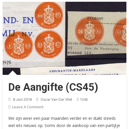
De Aangifte (CS45)
8 Juni 2018
Oscar Van Der Vliet
1346
On
Leave A Comment
De
We zijn weer een paar maanden verder en er duikt steeds
Aangifte
wel iets nieuws op. Soms door de aankoop van een partijtje
(CS45)