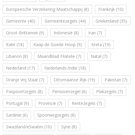
Europeesche Verzekering Maatschappij
(8)
Frankrijk
(10)
Gemeente
(40)
Gemeentezegels
(44)
Griekenland
(35)
Groot-Brittannië
(9)
Indonesië
(8)
Iran
(7)
Italië
(18)
Kaap de Goede Hoop
(9)
Kreta
(19)
Libanon
(8)
Maandblad Filatelie
(7)
Natal
(7)
Nederland
(17)
Nederlands-Indië
(18)
Oranje Vrij Staat
(7)
Ottomaanse Rijk
(19)
Pakistan
(7)
Paspoortzegels
(8)
Pensioenzegel
(6)
Plakzegels
(7)
Portugal
(9)
Provincie
(7)
Rentezegels
(7)
Sardinië
(6)
Spoorwegzegels
(8)
Swaziland/eSwatini
(10)
Syrië
(8)