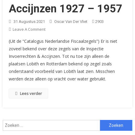
Accijnzen 1927 – 1957
31 Augustus 2021
Oscar Van Der Vliet
2903
On
Leave A Comment
Catalogus
(Uit de “Catalogus Nederlandse Fiscaalzegels”) Er is niet
Nederlandse
zoveel bekend over deze zegels van de Inspectie
Fiscaalzegels:
Invoerrechten & Accijnzen. Tot nu toe zijn alleen de
Inspectie
plaatsen Lobith en Rotterdam bekend op zegel zoals
Invoerrechten
&
onderstaand voorbeeld van Lobith laat zien. Misschien
Accijnzen
werden deze alleen op vracht over water gebruikt.
1927
–
Lees verder
1957
Zoeken
naar: