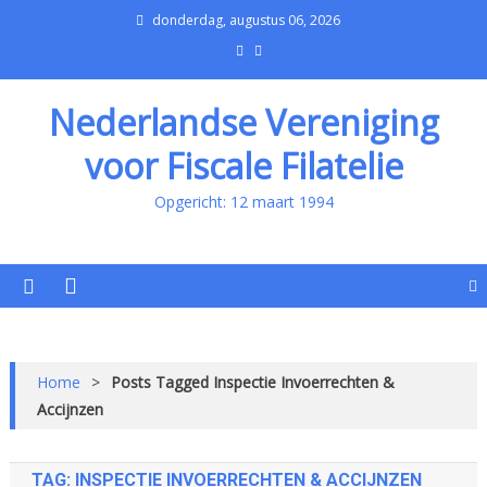
donderdag, augustus 06, 2026
Nederlandse Vereniging
voor Fiscale Filatelie
Opgericht: 12 maart 1994
Home
>
Posts Tagged Inspectie Invoerrechten &
Accijnzen
TAG:
INSPECTIE INVOERRECHTEN & ACCIJNZEN