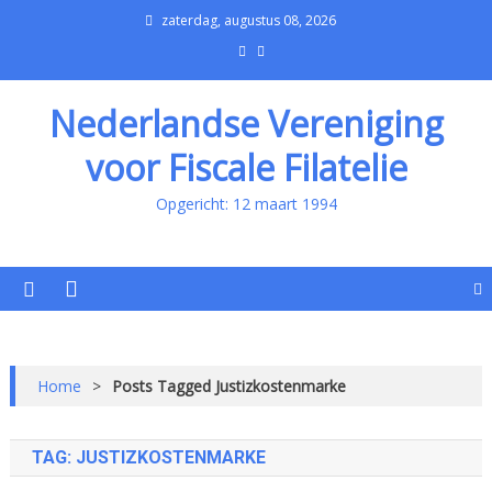
zaterdag, augustus 08, 2026
Nederlandse Vereniging
voor Fiscale Filatelie
Opgericht: 12 maart 1994
Home
>
Posts Tagged Justizkostenmarke
TAG:
JUSTIZKOSTENMARKE