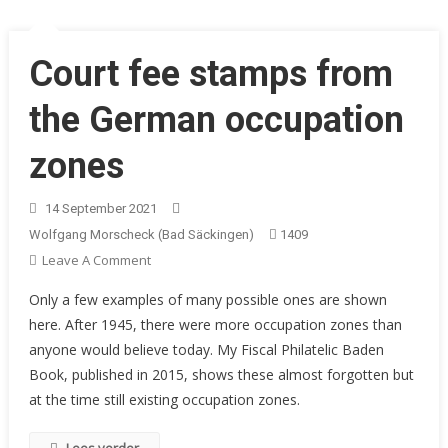
Court fee stamps from
the German occupation
zones
14 September 2021
Wolfgang Morscheck (Bad Säckingen)
1409
On
Leave A Comment
Court
Only a few examples of many possible ones are shown
Fee
here. After 1945, there were more occupation zones than
Stamps
anyone would believe today. My Fiscal Philatelic Baden
From
Book, published in 2015, shows these almost forgotten but
The
German
at the time still existing occupation zones.
Occupation
Zones