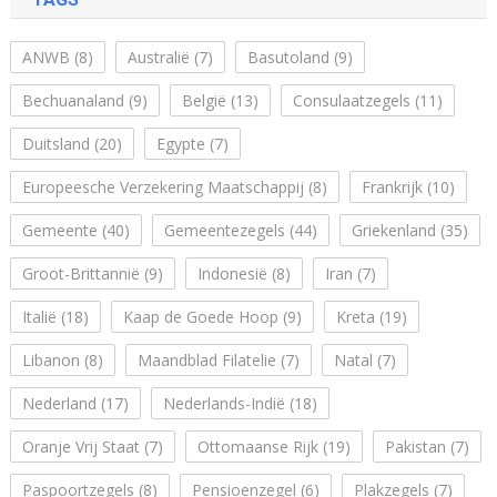
ANWB
(8)
Australië
(7)
Basutoland
(9)
Bechuanaland
(9)
België
(13)
Consulaatzegels
(11)
Duitsland
(20)
Egypte
(7)
Europeesche Verzekering Maatschappij
(8)
Frankrijk
(10)
Gemeente
(40)
Gemeentezegels
(44)
Griekenland
(35)
Groot-Brittannië
(9)
Indonesië
(8)
Iran
(7)
Italië
(18)
Kaap de Goede Hoop
(9)
Kreta
(19)
Libanon
(8)
Maandblad Filatelie
(7)
Natal
(7)
Nederland
(17)
Nederlands-Indië
(18)
Oranje Vrij Staat
(7)
Ottomaanse Rijk
(19)
Pakistan
(7)
Paspoortzegels
(8)
Pensioenzegel
(6)
Plakzegels
(7)