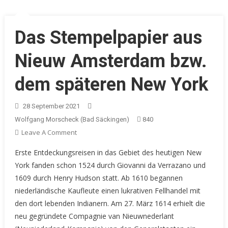
Das Stempelpapier aus
Nieuw Amsterdam bzw.
dem späteren New York
28 September 2021
Wolfgang Morscheck (Bad Säckingen)
840
On
Leave A Comment
Das
Erste Entdeckungsreisen in das Gebiet des heutigen New
Stempelpapier
York fanden schon 1524 durch Giovanni da Verrazano und
Aus
1609 durch Henry Hudson statt. Ab 1610 begannen
Nieuw
niederländische Kaufleute einen lukrativen Fellhandel mit
Amsterdam
Bzw.
den dort lebenden Indianern. Am 27. März 1614 erhielt die
Dem
neu gegründete Compagnie van Nieuwnederlant
Späteren