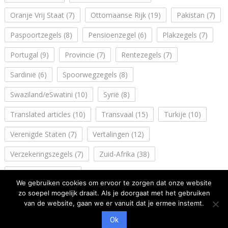
Oranje Vrij Staat
(7)
Ottomaanse Rijk
(19)
Pakistan
(7)
Paspoortzegels
(8)
Pensioenzegel
(6)
Plakzegels
(7)
Portugal
(9)
Provincie
(7)
Rentezegels
(7)
Sardinië
(6)
Spoorwegzegels
(8)
Swaziland/eSwatini
(10)
Syrië
(8)
Translated articles
(10)
Transvaal
(15)
Turkije
(10)
Verenigde Staten
(7)
Vertalingen
(12)
Verzekeringszegels
(7)
Zuid-Afrika
(38)
Zuidwest Afrika
(14)
We gebruiken cookies om ervoor te zorgen dat onze website
zo soepel mogelijk draait. Als je doorgaat met het gebruiken
van de website, gaan we er vanuit dat je ermee instemt.
Ok
Copyright: NVFF