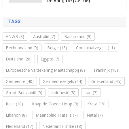
De Aangifte (CS105)
TAGS
ANWB
(8)
Australië
(7)
Basutoland
(9)
Bechuanaland
(9)
België
(13)
Consulaatzegels
(11)
Duitsland
(20)
Egypte
(7)
Europeesche Verzekering Maatschappij
(8)
Frankrijk
(10)
Gemeente
(40)
Gemeentezegels
(44)
Griekenland
(35)
Groot-Brittannië
(9)
Indonesië
(8)
Iran
(7)
Italië
(18)
Kaap de Goede Hoop
(9)
Kreta
(19)
Libanon
(8)
Maandblad Filatelie
(7)
Natal
(7)
Nederland
(17)
Nederlands-Indië
(18)