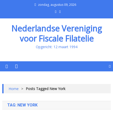
zondag, augustus 09, 2026
Nederlandse Vereniging
voor Fiscale Filatelie
Opgericht: 12 maart 1994
Home
>
Posts Tagged New York
TAG:
NEW YORK