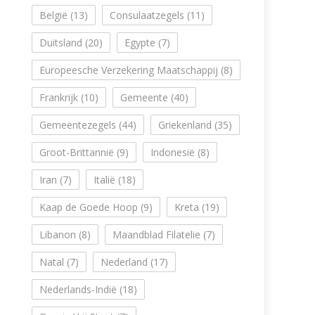
België
(13)
Consulaatzegels
(11)
Duitsland
(20)
Egypte
(7)
Europeesche Verzekering Maatschappij
(8)
Frankrijk
(10)
Gemeente
(40)
Gemeentezegels
(44)
Griekenland
(35)
Groot-Brittannië
(9)
Indonesië
(8)
Iran
(7)
Italië
(18)
Kaap de Goede Hoop
(9)
Kreta
(19)
Libanon
(8)
Maandblad Filatelie
(7)
Natal
(7)
Nederland
(17)
Nederlands-Indië
(18)