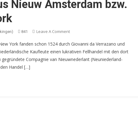
aus Nieuw Amsterdam bzw.
ork
On
Leave A Comment
kingen)
841
Das
n New York fanden schon 1524 durch Giovanni da Verrazano und
Stempelpapier
derländische Kaufleute einen lukrativen Fellhandel mit den dort
Aus
neu gegründete Compagnie van Nieuwnederlant (Neuniederland-
Nieuw
Amsterdam
 den Handel […]
Bzw.
Dem
Späteren
New
York