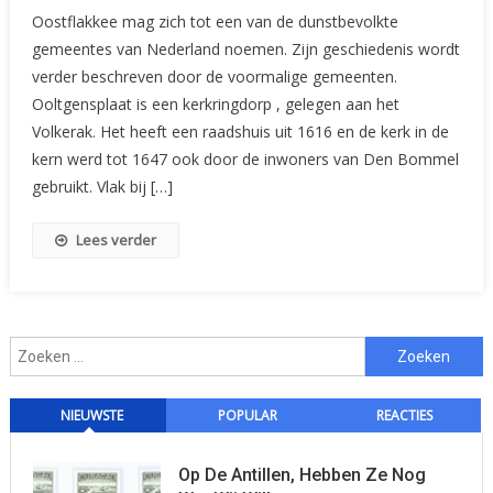
Ken
Oostflakkee mag zich tot een van de dunstbevolkte
Uw
gemeentes van Nederland noemen. Zijn geschiedenis wordt
Gemeentelijke
verder beschreven door de voormalige gemeenten.
Zegels:
Ooltgensplaat is een kerkringdorp , gelegen aan het
Zuid-
Hollandse
Volkerak. Het heeft een raadshuis uit 1616 en de kerk in de
Eilanden
kern werd tot 1647 ook door de inwoners van Den Bommel
(Oostflakkee)
gebruikt. Vlak bij […]
Lees verder
Zoeken
naar:
NIEUWSTE
POPULAR
REACTIES
Op De Antillen, Hebben Ze Nog