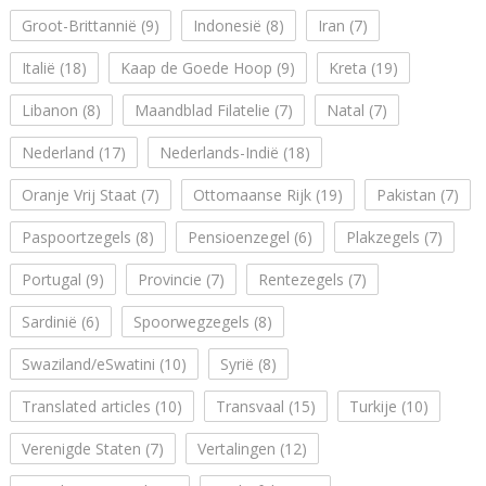
Groot-Brittannië
(9)
Indonesië
(8)
Iran
(7)
Italië
(18)
Kaap de Goede Hoop
(9)
Kreta
(19)
Libanon
(8)
Maandblad Filatelie
(7)
Natal
(7)
Nederland
(17)
Nederlands-Indië
(18)
Oranje Vrij Staat
(7)
Ottomaanse Rijk
(19)
Pakistan
(7)
Paspoortzegels
(8)
Pensioenzegel
(6)
Plakzegels
(7)
Portugal
(9)
Provincie
(7)
Rentezegels
(7)
Sardinië
(6)
Spoorwegzegels
(8)
Swaziland/eSwatini
(10)
Syrië
(8)
Translated articles
(10)
Transvaal
(15)
Turkije
(10)
Verenigde Staten
(7)
Vertalingen
(12)