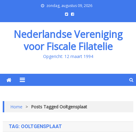
zondag, augustus 09, 2026
Nederlandse Vereniging
voor Fiscale Filatelie
Opgericht: 12 maart 1994
Home
>
Posts Tagged Ooltgensplaat
TAG:
OOLTGENSPLAAT