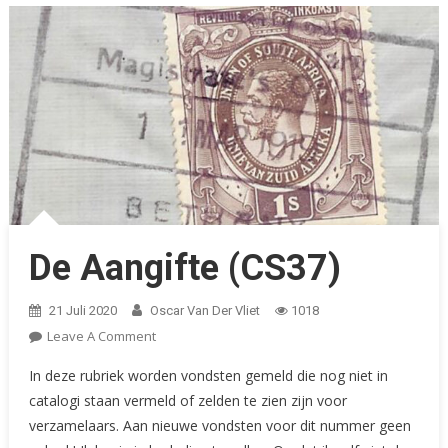
De Aangifte (CS37)
21 Juli 2020
Oscar Van Der Vliet
1018
On
Leave A Comment
De
In deze rubriek worden vondsten gemeld die nog niet in
Aangifte
catalogi staan vermeld of zelden te zien zijn voor
(CS37)
verzamelaars. Aan nieuwe vondsten voor dit nummer geen