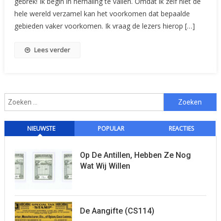
gebrek! Ik begin in herhaling te vallen. Omdat ik zelf niet de
hele wereld verzamel kan het voorkomen dat bepaalde
gebieden vaker voorkomen. Ik vraag de lezers hierop […]
Lees verder
Zoeken
naar:
NIEUWSTE
POPULAR
REACTIES
Op De Antillen, Hebben Ze Nog
Wat Wij Willen
De Aangifte (CS114)