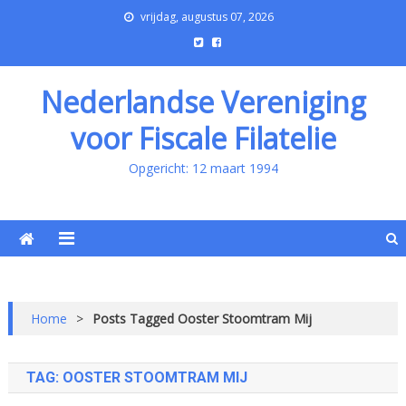
vrijdag, augustus 07, 2026
Nederlandse Vereniging
voor Fiscale Filatelie
Opgericht: 12 maart 1994
Home
>
Posts Tagged Ooster Stoomtram Mij
TAG:
OOSTER STOOMTRAM MIJ