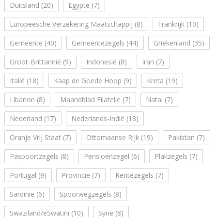
Duitsland
(20)
Egypte
(7)
Europeesche Verzekering Maatschappij
(8)
Frankrijk
(10)
Gemeente
(40)
Gemeentezegels
(44)
Griekenland
(35)
Groot-Brittannië
(9)
Indonesië
(8)
Iran
(7)
Italië
(18)
Kaap de Goede Hoop
(9)
Kreta
(19)
Libanon
(8)
Maandblad Filatelie
(7)
Natal
(7)
Nederland
(17)
Nederlands-Indië
(18)
Oranje Vrij Staat
(7)
Ottomaanse Rijk
(19)
Pakistan
(7)
Paspoortzegels
(8)
Pensioenzegel
(6)
Plakzegels
(7)
Portugal
(9)
Provincie
(7)
Rentezegels
(7)
Sardinië
(6)
Spoorwegzegels
(8)
Swaziland/eSwatini
(10)
Syrië
(8)