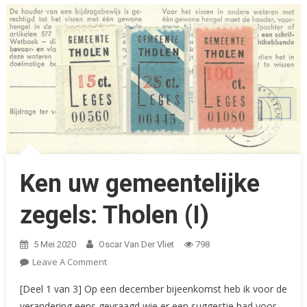
Ken uw gemeentelijke
zegels: Tholen (I)
5 Mei 2020
Oscar Van Der Vliet
798
On
Leave A Comment
Ken
[Deel 1 van 3] Op een december bijeenkomst heb ik voor de
Uw
verandering eens gevraagd wie er een suggestie had voor