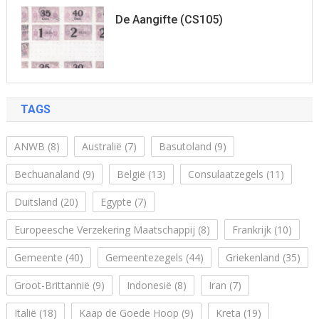
De Aangifte (CS105)
TAGS
ANWB
(8)
Australië
(7)
Basutoland
(9)
Bechuanaland
(9)
België
(13)
Consulaatzegels
(11)
Duitsland
(20)
Egypte
(7)
Europeesche Verzekering Maatschappij
(8)
Frankrijk
(10)
Gemeente
(40)
Gemeentezegels
(44)
Griekenland
(35)
Groot-Brittannië
(9)
Indonesië
(8)
Iran
(7)
Italië
(18)
Kaap de Goede Hoop
(9)
Kreta
(19)