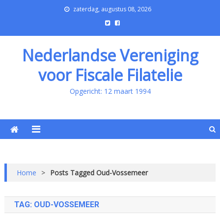
zaterdag, augustus 08, 2026
Nederlandse Vereniging
voor Fiscale Filatelie
Opgericht: 12 maart 1994
Home
>
Posts Tagged Oud-Vossemeer
TAG:
OUD-VOSSEMEER