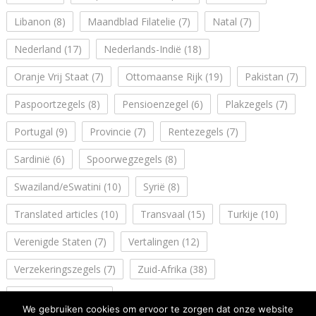
Libanon
(8)
Maandblad Filatelie
(7)
Natal
(7)
Nederland
(17)
Nederlands-Indië
(18)
Oranje Vrij Staat
(7)
Ottomaanse Rijk
(19)
Pakistan
(7)
Paspoortzegels
(8)
Pensioenzegel
(6)
Plakzegels
(7)
Portugal
(9)
Provincie
(7)
Rentezegels
(7)
Sardinië
(6)
Spoorwegzegels
(8)
Swaziland/eSwatini
(10)
Syrië
(8)
Translated articles
(10)
Transvaal
(15)
Turkije
(10)
Verenigde Staten
(7)
Vertalingen
(12)
Verzekeringszegels
(7)
Zuid-Afrika
(38)
Zuidwest Afrika
(14)
We gebruiken cookies om ervoor te zorgen dat onze website