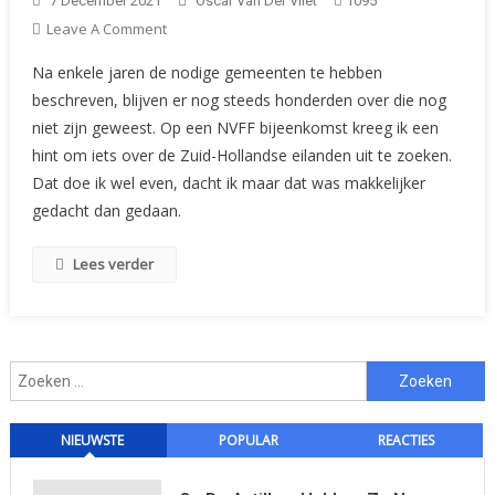
7 December 2021
Oscar Van Der Vliet
1095
On
Leave A Comment
Ken
Na enkele jaren de nodige gemeenten te hebben
Uw
beschreven, blijven er nog steeds honderden over die nog
Gemeentelijke
niet zijn geweest. Op een NVFF bijeenkomst kreeg ik een
Zegels:
hint om iets over de Zuid-Hollandse eilanden uit te zoeken.
Zuid-
Hollandse
Dat doe ik wel even, dacht ik maar dat was makkelijker
Eilanden
gedacht dan gedaan.
(Goedereede,
Dirksland)
Lees verder
Zoeken
naar:
NIEUWSTE
POPULAR
REACTIES