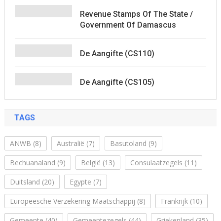
Revenue Stamps Of The State /
Government Of Damascus
De Aangifte (CS110)
De Aangifte (CS105)
TAGS
ANWB
(8)
Australië
(7)
Basutoland
(9)
Bechuanaland
(9)
België
(13)
Consulaatzegels
(11)
Duitsland
(20)
Egypte
(7)
Europeesche Verzekering Maatschappij
(8)
Frankrijk
(10)
Gemeente
(40)
Gemeentezegels
(44)
Griekenland
(35)