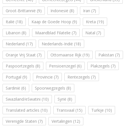
Groot-Brittannië
(9)
Indonesië
(8)
Iran
(7)
Italië
(18)
Kaap de Goede Hoop
(9)
Kreta
(19)
Libanon
(8)
Maandblad Filatelie
(7)
Natal
(7)
Nederland
(17)
Nederlands-Indië
(18)
Oranje Vrij Staat
(7)
Ottomaanse Rijk
(19)
Pakistan
(7)
Paspoortzegels
(8)
Pensioenzegel
(6)
Plakzegels
(7)
Portugal
(9)
Provincie
(7)
Rentezegels
(7)
Sardinië
(6)
Spoorwegzegels
(8)
Swaziland/eSwatini
(10)
Syrië
(8)
Translated articles
(10)
Transvaal
(15)
Turkije
(10)
Verenigde Staten
(7)
Vertalingen
(12)