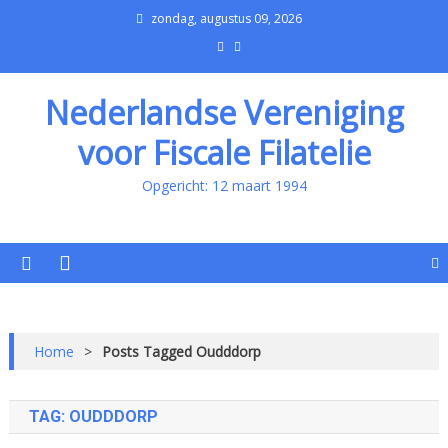
zondag, augustus 09, 2026
Nederlandse Vereniging
voor Fiscale Filatelie
Opgericht: 12 maart 1994
Home
>
Posts Tagged Oudddorp
TAG:
OUDDDORP