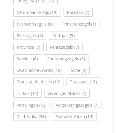
Oranje Vrij Staat
(7)
Ottomaanse Rijk
(19)
Pakistan
(7)
Paspoortzegels
(8)
Pensioenzegel
(6)
Plakzegels
(7)
Portugal
(9)
Provincie
(7)
Rentezegels
(7)
Sardinië
(6)
Spoorwegzegels
(8)
Swaziland/eSwatini
(10)
Syrië
(8)
Translated articles
(10)
Transvaal
(15)
Turkije
(10)
Verenigde Staten
(7)
Vertalingen
(12)
Verzekeringszegels
(7)
Zuid-Afrika
(38)
Zuidwest Afrika
(14)