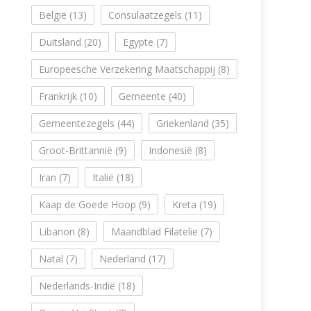
België
(13)
Consulaatzegels
(11)
Duitsland
(20)
Egypte
(7)
Europeesche Verzekering Maatschappij
(8)
Frankrijk
(10)
Gemeente
(40)
Gemeentezegels
(44)
Griekenland
(35)
Groot-Brittannië
(9)
Indonesië
(8)
Iran
(7)
Italië
(18)
Kaap de Goede Hoop
(9)
Kreta
(19)
Libanon
(8)
Maandblad Filatelie
(7)
Natal
(7)
Nederland
(17)
Nederlands-Indië
(18)