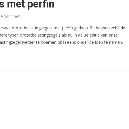
s met perfin
On
 A Comment
Omzetbelastingzegels
n nieuwe omzetbelastingzegels met perfin gedaan. Ze hebben zelfs de
Met
dere typen omzetbelastingzegels als nu in de 3e editie van onze
Perfin
astingzegel (verder te noemen obz) eens onder de loep te nemen.