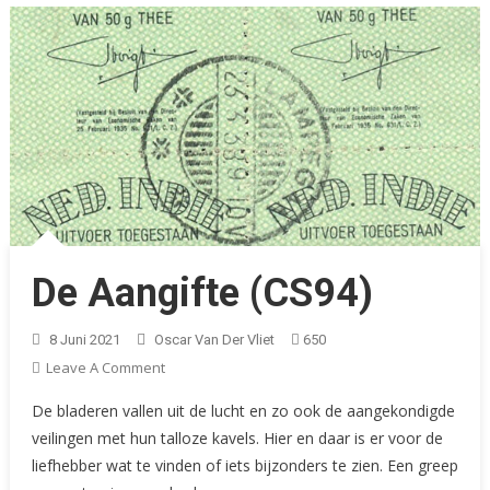
De Aangifte (CS94)
8 Juni 2021
Oscar Van Der Vliet
650
On
Leave A Comment
De
De bladeren vallen uit de lucht en zo ook de aangekondigde
Aangifte
veilingen met hun talloze kavels. Hier en daar is er voor de
(CS94)
liefhebber wat te vinden of iets bijzonders te zien. Een greep