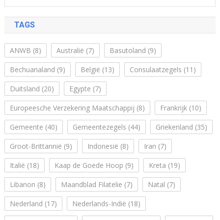
TAGS
ANWB
(8)
Australië
(7)
Basutoland
(9)
Bechuanaland
(9)
België
(13)
Consulaatzegels
(11)
Duitsland
(20)
Egypte
(7)
Europeesche Verzekering Maatschappij
(8)
Frankrijk
(10)
Gemeente
(40)
Gemeentezegels
(44)
Griekenland
(35)
Groot-Brittannië
(9)
Indonesië
(8)
Iran
(7)
Italië
(18)
Kaap de Goede Hoop
(9)
Kreta
(19)
Libanon
(8)
Maandblad Filatelie
(7)
Natal
(7)
Nederland
(17)
Nederlands-Indië
(18)