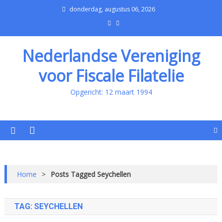
donderdag, augustus 06, 2026
Nederlandse Vereniging
voor Fiscale Filatelie
Opgericht: 12 maart 1994
Home
>
Posts Tagged Seychellen
TAG:
SEYCHELLEN