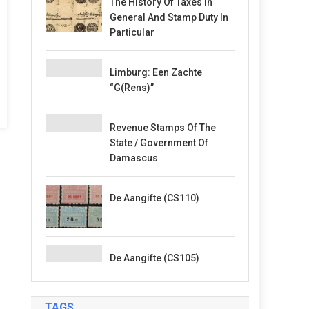
The History Of Taxes In
General And Stamp Duty In
Particular
Limburg: Een Zachte
“G(rens)”
Revenue Stamps Of The
State / Government Of
Damascus
De Aangifte (CS110)
De Aangifte (CS105)
TAGS