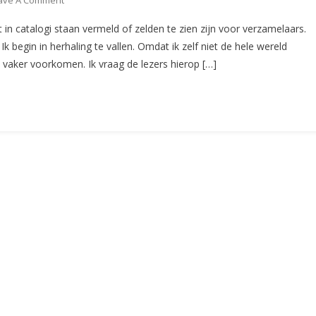
ave A Comment
De
in catalogi staan vermeld of zelden te zien zijn voor verzamelaars.
Aangifte
begin in herhaling te vallen. Omdat ik zelf niet de hele wereld
(CS37)
vaker voorkomen. Ik vraag de lezers hierop […]