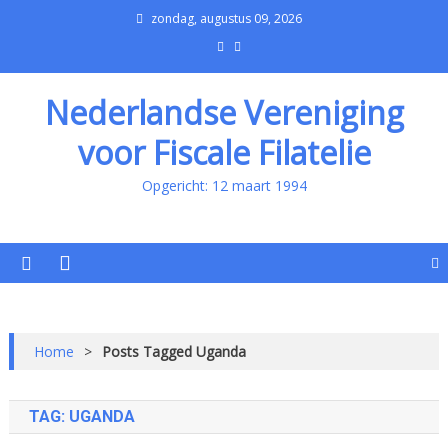
zondag, augustus 09, 2026
Nederlandse Vereniging
voor Fiscale Filatelie
Opgericht: 12 maart 1994
Home
>
Posts Tagged Uganda
TAG:
UGANDA