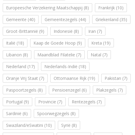
Europeesche Verzekering Maatschappij
(8)
Frankrijk
(10)
Gemeente
(40)
Gemeentezegels
(44)
Griekenland
(35)
Groot-Brittannië
(9)
Indonesië
(8)
Iran
(7)
Italië
(18)
Kaap de Goede Hoop
(9)
Kreta
(19)
Libanon
(8)
Maandblad Filatelie
(7)
Natal
(7)
Nederland
(17)
Nederlands-Indië
(18)
Oranje Vrij Staat
(7)
Ottomaanse Rijk
(19)
Pakistan
(7)
Paspoortzegels
(8)
Pensioenzegel
(6)
Plakzegels
(7)
Portugal
(9)
Provincie
(7)
Rentezegels
(7)
Sardinië
(6)
Spoorwegzegels
(8)
Swaziland/eSwatini
(10)
Syrië
(8)