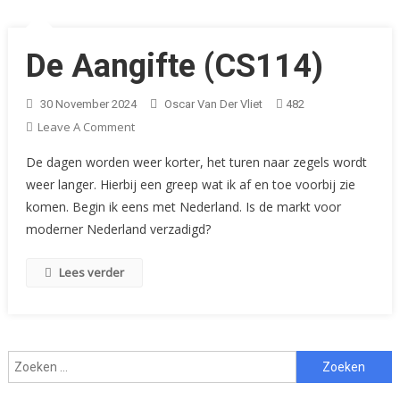
De Aangifte (CS114)
30 November 2024
Oscar Van Der Vliet
482
On
Leave A Comment
De
De dagen worden weer korter, het turen naar zegels wordt
Aangifte
weer langer. Hierbij een greep wat ik af en toe voorbij zie
(CS114)
komen. Begin ik eens met Nederland. Is de markt voor
moderner Nederland verzadigd?
Lees verder
Zoeken
naar: