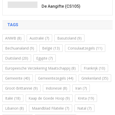
De Aangifte (CS105)
TAGS
ANWB
(8)
Australië
(7)
Basutoland
(9)
Bechuanaland
(9)
België
(13)
Consulaatzegels
(11)
Duitsland
(20)
Egypte
(7)
Europeesche Verzekering Maatschappij
(8)
Frankrijk
(10)
Gemeente
(40)
Gemeentezegels
(44)
Griekenland
(35)
Groot-Brittannië
(9)
Indonesië
(8)
Iran
(7)
Italië
(18)
Kaap de Goede Hoop
(9)
Kreta
(19)
Libanon
(8)
Maandblad Filatelie
(7)
Natal
(7)