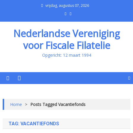
vrijdag, augustus 07, 2026
Nederlandse Vereniging
voor Fiscale Filatelie
Opgericht: 12 maart 1994
Home
>
Posts Tagged Vacantiefonds
TAG:
VACANTIEFONDS