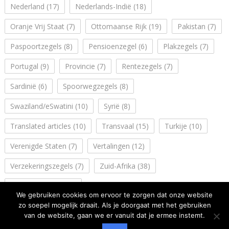
Nederland
(17)
Nederlands-Indië
(18)
Oranje Vrij Staat
(7)
Ottomaanse Rijk
(19)
Pakistan
(7)
Paspoortzegels
(8)
Pensioenzegel
(6)
Plakzegels
(7)
Portugal
(9)
Provincie
(7)
Rentezegels
(7)
Sardinië
(6)
Spoorwegzegels
(8)
Swaziland/eSwatini
(10)
Syrië
(8)
Translated articles
(10)
Transvaal
(15)
Turkije
(10)
Verenigde Staten
(7)
Vertalingen
(12)
Verzekeringszegels
(7)
Zuid-Afrika
(38)
Zuidwest Afrika
(14)
We gebruiken cookies om ervoor te zorgen dat onze website
zo soepel mogelijk draait. Als je doorgaat met het gebruiken
van de website, gaan we er vanuit dat je ermee instemt.