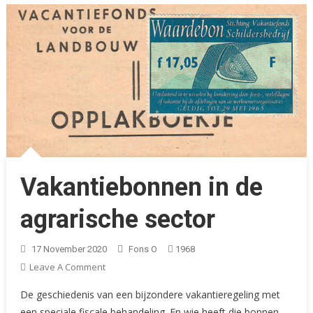
Vakantiebonnen in de
agrarische sector
17 November 2020
Fons O
1968
On
Leave A Comment
Vakantiebonnen
De geschiedenis van een bijzondere vakantieregeling met
In
een speciale fiscale behandeling. En wie heeft die bonnen,