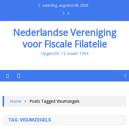
zaterdag, augustus 08, 2026
Nederlandse Vereniging
voor Fiscale Filatelie
Opgericht: 12 maart 1994
Home
>
Posts Tagged Visumzegels
TAG:
VISUMZEGELS