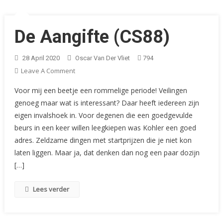
De Aangifte (CS88)
28 April 2020
Oscar Van Der Vliet
794
On
Leave A Comment
De
Voor mij een beetje een rommelige periode! Veilingen
Aangifte
genoeg maar wat is interessant? Daar heeft iedereen zijn
(CS88)
eigen invalshoek in. Voor degenen die een goedgevulde
beurs in een keer willen leegkiepen was Kohler een goed
adres. Zeldzame dingen met startprijzen die je niet kon
laten liggen. Maar ja, dat denken dan nog een paar dozijn
[…]
Lees verder