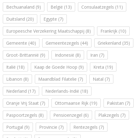
Bechuanaland
(9)
België
(13)
Consulaatzegels
(11)
Duitsland
(20)
Egypte
(7)
Europeesche Verzekering Maatschappij
(8)
Frankrijk
(10)
Gemeente
(40)
Gemeentezegels
(44)
Griekenland
(35)
Groot-Brittannië
(9)
Indonesië
(8)
Iran
(7)
Italië
(18)
Kaap de Goede Hoop
(9)
Kreta
(19)
Libanon
(8)
Maandblad Filatelie
(7)
Natal
(7)
Nederland
(17)
Nederlands-Indië
(18)
Oranje Vrij Staat
(7)
Ottomaanse Rijk
(19)
Pakistan
(7)
Paspoortzegels
(8)
Pensioenzegel
(6)
Plakzegels
(7)
Portugal
(9)
Provincie
(7)
Rentezegels
(7)