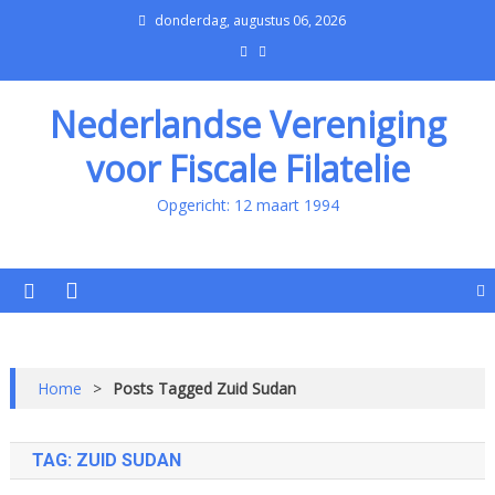
donderdag, augustus 06, 2026
Nederlandse Vereniging
voor Fiscale Filatelie
Opgericht: 12 maart 1994
Home
>
Posts Tagged Zuid Sudan
TAG:
ZUID SUDAN