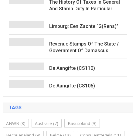
The History Of Taxes In General
And Stamp Duty In Particular
Limburg: Een Zachte “G(rens)”
Revenue Stamps Of The State /
Government Of Damascus
De Aangifte (CS110)
De Aangifte (CS105)
TAGS
ANWB
(8)
Australië
(7)
Basutoland
(9)
Bechuanaland
(9)
België
(13)
Consulaatzegels
(11)