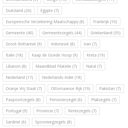
Duitsland
(20)
Egypte
(7)
Europeesche Verzekering Maatschappij
(8)
Frankrijk
(10)
Gemeente
(40)
Gemeentezegels
(44)
Griekenland
(35)
Groot-Brittannië
(9)
Indonesië
(8)
Iran
(7)
Italië
(18)
Kaap de Goede Hoop
(9)
Kreta
(19)
Libanon
(8)
Maandblad Filatelie
(7)
Natal
(7)
Nederland
(17)
Nederlands-Indië
(18)
Oranje Vrij Staat
(7)
Ottomaanse Rijk
(19)
Pakistan
(7)
Paspoortzegels
(8)
Pensioenzegel
(6)
Plakzegels
(7)
Portugal
(9)
Provincie
(7)
Rentezegels
(7)
Sardinië
(6)
Spoorwegzegels
(8)