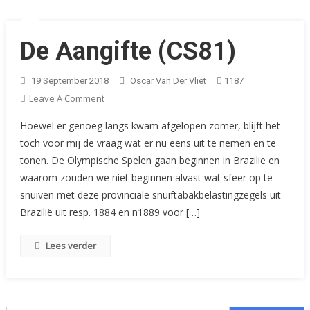
De Aangifte (CS81)
19 September 2018
Oscar Van Der Vliet
1187
On
Leave A Comment
De
Hoewel er genoeg langs kwam afgelopen zomer, blijft het
Aangifte
toch voor mij de vraag wat er nu eens uit te nemen en te
(CS81)
tonen. De Olympische Spelen gaan beginnen in Brazilië en
waarom zouden we niet beginnen alvast wat sfeer op te
snuiven met deze provinciale snuiftabakbelastingzegels uit
Brazilië uit resp. 1884 en n1889 voor […]
Lees verder