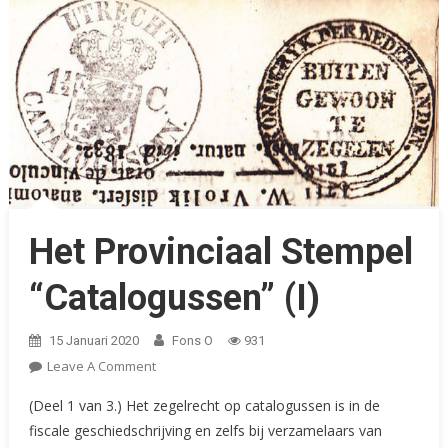
Het Provinciaal Stempel
“Catalogussen” (I)
15 Januari 2020
Fons O
931
On
Leave A Comment
Het
(Deel 1 van 3.) Het zegelrecht op catalogussen is in de
Provinciaal
fiscale geschiedschrijving en zelfs bij verzamelaars van
Stempel