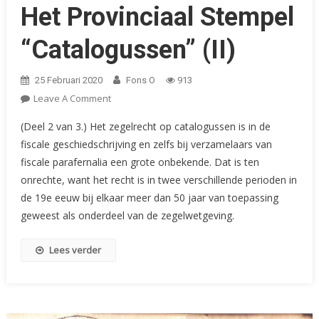
Het Provinciaal Stempel
“Catalogussen” (II)
25 Februari 2020
Fons O
913
On
Leave A Comment
Het
(Deel 2 van 3.) Het zegelrecht op catalogussen is in de
Provinciaal
fiscale geschiedschrijving en zelfs bij verzamelaars van
Stempel
fiscale parafernalia een grote onbekende. Dat is ten
“Catalogussen”
onrechte, want het recht is in twee verschillende perioden in
(II)
de 19e eeuw bij elkaar meer dan 50 jaar van toepassing
geweest als onderdeel van de zegelwetgeving.
Lees verder