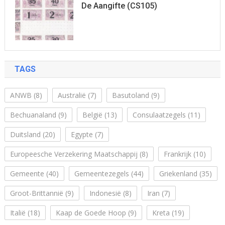
De Aangifte (CS105)
TAGS
ANWB
(8)
Australië
(7)
Basutoland
(9)
Bechuanaland
(9)
België
(13)
Consulaatzegels
(11)
Duitsland
(20)
Egypte
(7)
Europeesche Verzekering Maatschappij
(8)
Frankrijk
(10)
Gemeente
(40)
Gemeentezegels
(44)
Griekenland
(35)
Groot-Brittannië
(9)
Indonesië
(8)
Iran
(7)
Italië
(18)
Kaap de Goede Hoop
(9)
Kreta
(19)