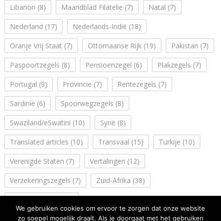
Libanon
(8)
Maandblad Filatelie
(7)
Natal
(7)
Nederland
(17)
Nederlands-Indië
(18)
Oranje Vrij Staat
(7)
Ottomaanse Rijk
(19)
Pakistan
(7)
Paspoortzegels
(8)
Pensioenzegel
(6)
Plakzegels
(7)
Portugal
(9)
Provincie
(7)
Rentezegels
(7)
Sardinië
(6)
Spoorwegzegels
(8)
Swaziland/eSwatini
(10)
Syrië
(8)
Translated articles
(10)
Transvaal
(15)
Turkije
(10)
Verenigde Staten
(7)
Vertalingen
(12)
Verzekeringszegels
(7)
Zuid-Afrika
(38)
Zuidwest Afrika
(14)
We gebruiken cookies om ervoor te zorgen dat onze website
zo soepel mogelijk draait. Als je doorgaat met het gebruiken