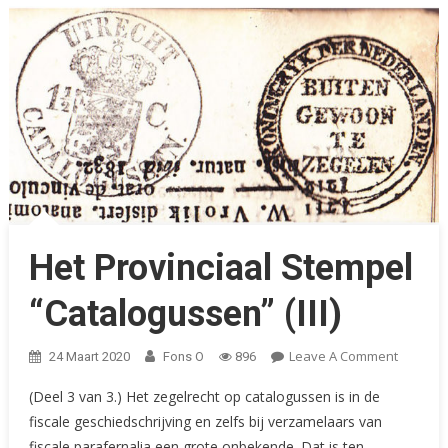
Het Provinciaal Stempel
“Catalogussen” (III)
On
Leave A Comment
24 Maart 2020
Fons O
896
Het
(Deel 3 van 3.) Het zegelrecht op catalogussen is in de
Provinci
fiscale geschiedschrijving en zelfs bij verzamelaars van
Stempel
fiscale parafernalia een grote onbekende. Dat is ten
“Catalo