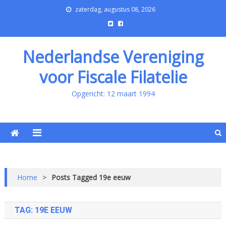
zaterdag, augustus 08, 2026
Nederlandse Vereniging
voor Fiscale Filatelie
Opgericht: 12 maart 1994
Home
>
Posts Tagged 19e eeuw
TAG:
19E EEUW