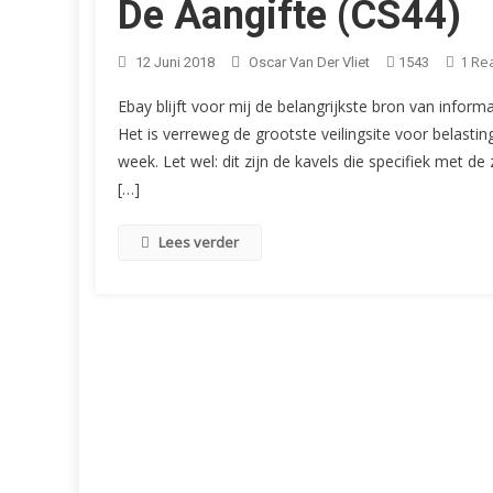
De Aangifte (CS44)
1 Re
12 Juni 2018
Oscar Van Der Vliet
1543
Ebay blijft voor mij de belangrijkste bron van infor
Het is verreweg de grootste veilingsite voor belas
week. Let wel: dit zijn de kavels die specifiek met
[…]
Lees verder