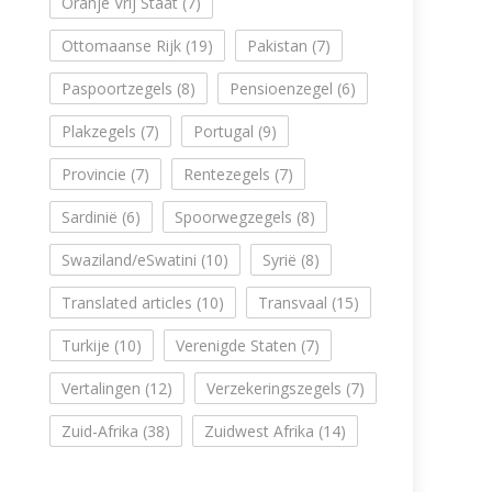
Oranje Vrij Staat
(7)
Ottomaanse Rijk
(19)
Pakistan
(7)
Paspoortzegels
(8)
Pensioenzegel
(6)
Plakzegels
(7)
Portugal
(9)
Provincie
(7)
Rentezegels
(7)
Sardinië
(6)
Spoorwegzegels
(8)
Swaziland/eSwatini
(10)
Syrië
(8)
Translated articles
(10)
Transvaal
(15)
Turkije
(10)
Verenigde Staten
(7)
Vertalingen
(12)
Verzekeringszegels
(7)
Zuid-Afrika
(38)
Zuidwest Afrika
(14)