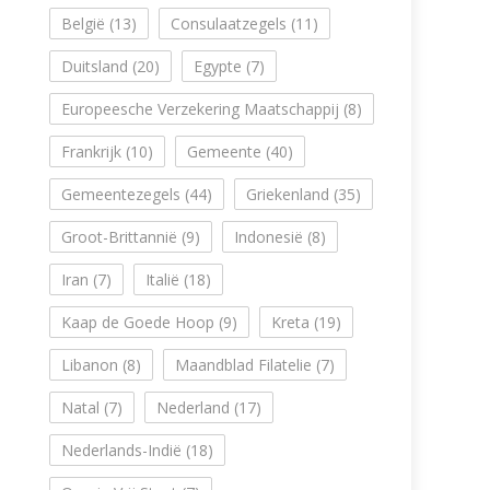
België
(13)
Consulaatzegels
(11)
Duitsland
(20)
Egypte
(7)
Europeesche Verzekering Maatschappij
(8)
Frankrijk
(10)
Gemeente
(40)
Gemeentezegels
(44)
Griekenland
(35)
Groot-Brittannië
(9)
Indonesië
(8)
Iran
(7)
Italië
(18)
Kaap de Goede Hoop
(9)
Kreta
(19)
Libanon
(8)
Maandblad Filatelie
(7)
Natal
(7)
Nederland
(17)
Nederlands-Indië
(18)