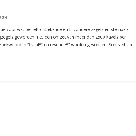
Op
actie
De
matie voor wat betreft onbekende en bijzondere zegels en stempels.
Aangifte
tingzegels geworden met een omzet van meer dan 2500 kavels per
(CS44)
 de zoekwoorden “fiscal*” en revenue*” worden gevonden. Soms zitten