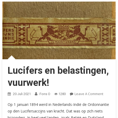
Lucifers en belastingen,
vuurwerk!
On
Leave A Comment
20 Juli 2021
Fons O
1283
Lucifers
Op 1 januari 1894 werd in Nederlands-Indië de Ordonnantie
En
op den Lucifersaccijns van kracht. Dat was op zich niets
Belasting
bijzonders. In heel veel landen, zoals België en Duitsland,
Vuurwerk