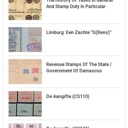
The History Of Taxes In General
And Stamp Duty In Particular
Limburg: Een Zachte “G(rens)”
Revenue Stamps Of The State /
Government Of Damascus
De Aangifte (CS110)