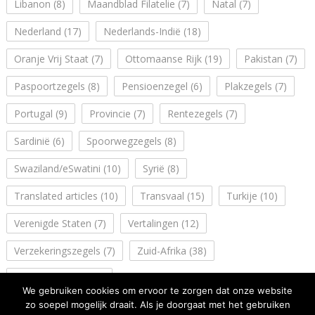
Libanon
(8)
Maandblad Filatelie
(7)
Natal
(7)
Nederland
(17)
Nederlands-Indië
(18)
Oranje Vrij Staat
(7)
Ottomaanse Rijk
(19)
Pakistan
(7)
Paspoortzegels
(8)
Pensioenzegel
(6)
Plakzegels
(7)
Portugal
(9)
Provincie
(7)
Rentezegels
(7)
Sardinië
(6)
Spoorwegzegels
(8)
Swaziland/eSwatini
(10)
Syrië
(8)
Translated articles
(10)
Transvaal
(15)
Turkije
(10)
Verenigde Staten
(7)
Vertalingen
(12)
Verzekeringszegels
(7)
Zuid-Afrika
(38)
Zuidwest Afrika
(14)
We gebruiken cookies om ervoor te zorgen dat onze website
zo soepel mogelijk draait. Als je doorgaat met het gebruiken