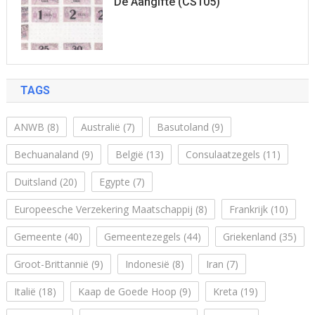
De Aangifte (CS105)
TAGS
ANWB
(8)
Australië
(7)
Basutoland
(9)
Bechuanaland
(9)
België
(13)
Consulaatzegels
(11)
Duitsland
(20)
Egypte
(7)
Europeesche Verzekering Maatschappij
(8)
Frankrijk
(10)
Gemeente
(40)
Gemeentezegels
(44)
Griekenland
(35)
Groot-Brittannië
(9)
Indonesië
(8)
Iran
(7)
Italië
(18)
Kaap de Goede Hoop
(9)
Kreta
(19)