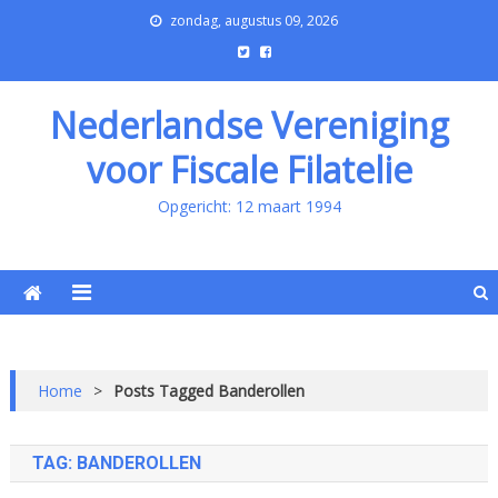
zondag, augustus 09, 2026
Nederlandse Vereniging
voor Fiscale Filatelie
Opgericht: 12 maart 1994
Home
>
Posts Tagged Banderollen
TAG:
BANDEROLLEN