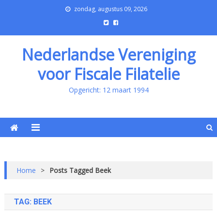
zondag, augustus 09, 2026
Nederlandse Vereniging
voor Fiscale Filatelie
Opgericht: 12 maart 1994
Home
>
Posts Tagged Beek
TAG:
BEEK