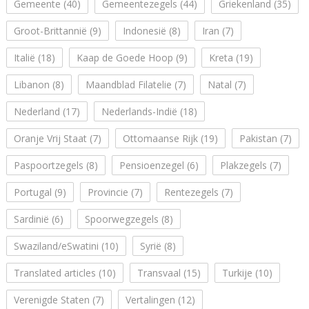
Gemeente
(40)
Gemeentezegels
(44)
Griekenland
(35)
Groot-Brittannië
(9)
Indonesië
(8)
Iran
(7)
Italië
(18)
Kaap de Goede Hoop
(9)
Kreta
(19)
Libanon
(8)
Maandblad Filatelie
(7)
Natal
(7)
Nederland
(17)
Nederlands-Indië
(18)
Oranje Vrij Staat
(7)
Ottomaanse Rijk
(19)
Pakistan
(7)
Paspoortzegels
(8)
Pensioenzegel
(6)
Plakzegels
(7)
Portugal
(9)
Provincie
(7)
Rentezegels
(7)
Sardinië
(6)
Spoorwegzegels
(8)
Swaziland/eSwatini
(10)
Syrië
(8)
Translated articles
(10)
Transvaal
(15)
Turkije
(10)
Verenigde Staten
(7)
Vertalingen
(12)