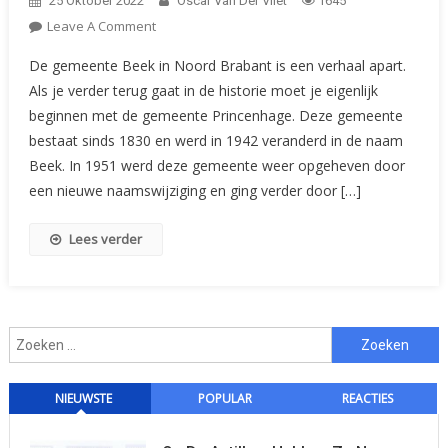
25 Oktober 2022
Oscar Van Der Vliet
1645
On
Leave A Comment
Ken
De gemeente Beek in Noord Brabant is een verhaal apart.
Uw
Als je verder terug gaat in de historie moet je eigenlijk
Gemeentelijke
beginnen met de gemeente Princenhage. Deze gemeente
Zegels:
bestaat sinds 1830 en werd in 1942 veranderd in de naam
Princenhage-
Beek
Beek. In 1951 werd deze gemeente weer opgeheven door
(Nb)
een nieuwe naamswijziging en ging verder door […]
–
Prinsenbeek
Lees verder
Zoeken
naar:
NIEUWSTE
POPULAR
REACTIES