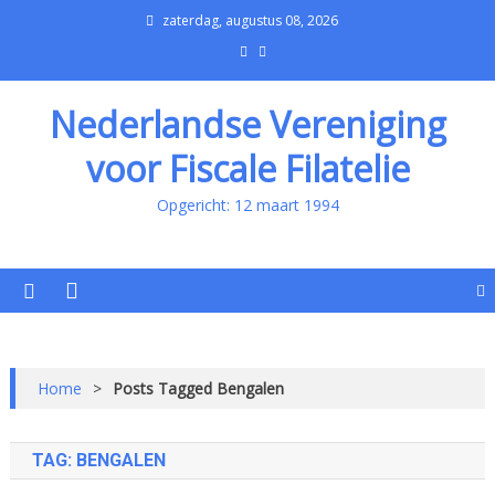
zaterdag, augustus 08, 2026
Nederlandse Vereniging
voor Fiscale Filatelie
Opgericht: 12 maart 1994
Home
>
Posts Tagged Bengalen
TAG:
BENGALEN