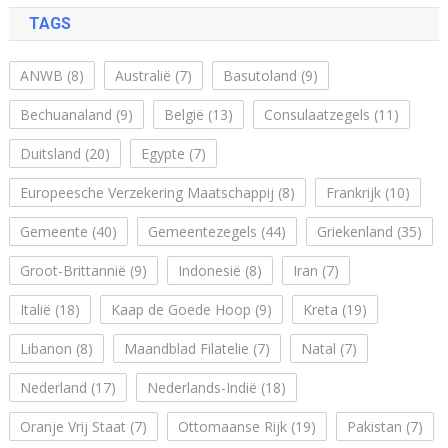
TAGS
ANWB
(8)
Australië
(7)
Basutoland
(9)
Bechuanaland
(9)
België
(13)
Consulaatzegels
(11)
Duitsland
(20)
Egypte
(7)
Europeesche Verzekering Maatschappij
(8)
Frankrijk
(10)
Gemeente
(40)
Gemeentezegels
(44)
Griekenland
(35)
Groot-Brittannië
(9)
Indonesië
(8)
Iran
(7)
Italië
(18)
Kaap de Goede Hoop
(9)
Kreta
(19)
Libanon
(8)
Maandblad Filatelie
(7)
Natal
(7)
Nederland
(17)
Nederlands-Indië
(18)
Oranje Vrij Staat
(7)
Ottomaanse Rijk
(19)
Pakistan
(7)