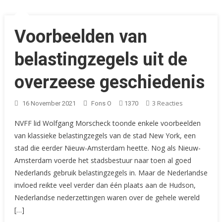
Voorbeelden van
belastingzegels uit de
overzeese geschiedenis
Op
3 Reacties
16 November 2021
Fons O
1370
Voorbeelden
NVFF lid Wolfgang Morscheck toonde enkele voorbeelden
Van
van klassieke belastingzegels van de stad New York, een
Belastingzeg
stad die eerder Nieuw-Amsterdam heette. Nog als Nieuw-
Uit
De
Amsterdam voerde het stadsbestuur naar toen al goed
Overzeese
Nederlands gebruik belastingzegels in. Maar de Nederlandse
Geschiedeni
invloed reikte veel verder dan één plaats aan de Hudson,
Nederlandse nederzettingen waren over de gehele wereld
[…]