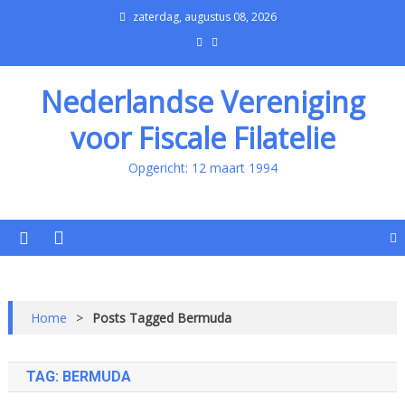
zaterdag, augustus 08, 2026
Nederlandse Vereniging
voor Fiscale Filatelie
Opgericht: 12 maart 1994
Home
>
Posts Tagged Bermuda
TAG:
BERMUDA