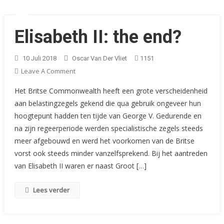
Elisabeth II: the end?
10 Juli 2018
Oscar Van Der Vliet
1151
On
Leave A Comment
Elisabeth
Het Britse Commonwealth heeft een grote verscheidenheid
II:
aan belastingzegels gekend die qua gebruik ongeveer hun
The
hoogtepunt hadden ten tijde van George V. Gedurende en
End?
na zijn regeerperiode werden specialistische zegels steeds
meer afgebouwd en werd het voorkomen van de Britse
vorst ook steeds minder vanzelfsprekend. Bij het aantreden
van Elisabeth II waren er naast Groot […]
Lees verder