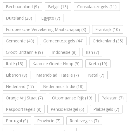
Bechuanaland
(9)
België
(13)
Consulaatzegels
(11)
Duitsland
(20)
Egypte
(7)
Europeesche Verzekering Maatschappij
(8)
Frankrijk
(10)
Gemeente
(40)
Gemeentezegels
(44)
Griekenland
(35)
Groot-Brittannië
(9)
Indonesië
(8)
Iran
(7)
Italië
(18)
Kaap de Goede Hoop
(9)
Kreta
(19)
Libanon
(8)
Maandblad Filatelie
(7)
Natal
(7)
Nederland
(17)
Nederlands-Indië
(18)
Oranje Vrij Staat
(7)
Ottomaanse Rijk
(19)
Pakistan
(7)
Paspoortzegels
(8)
Pensioenzegel
(6)
Plakzegels
(7)
Portugal
(9)
Provincie
(7)
Rentezegels
(7)