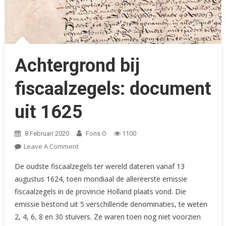
Achtergrond bij
fiscaalzegels: document
uit 1625
8 Februari 2020
Fons O
1100
On
Leave A Comment
Achtergrond
De oudste fiscaalzegels ter wereld dateren vanaf 13
Bij
augustus 1624, toen mondiaal de allereerste emissie
Fiscaalzegels:
fiscaalzegels in de provincie Holland plaats vond. Die
Document
emissie bestond uit 5 verschillende denominaties, te weten
Uit
1625
2, 4, 6, 8 en 30 stuivers. Ze waren toen nog niet voorzien