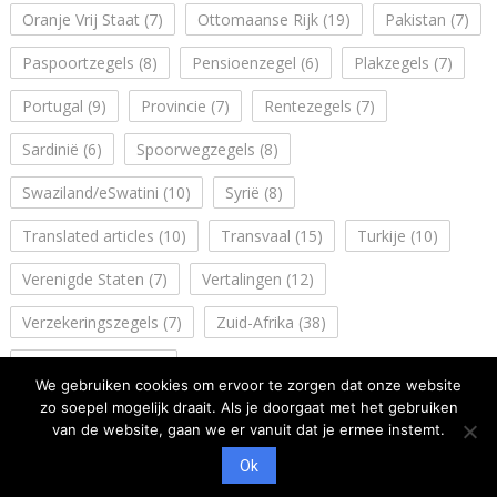
Oranje Vrij Staat
(7)
Ottomaanse Rijk
(19)
Pakistan
(7)
Paspoortzegels
(8)
Pensioenzegel
(6)
Plakzegels
(7)
Portugal
(9)
Provincie
(7)
Rentezegels
(7)
Sardinië
(6)
Spoorwegzegels
(8)
Swaziland/eSwatini
(10)
Syrië
(8)
Translated articles
(10)
Transvaal
(15)
Turkije
(10)
Verenigde Staten
(7)
Vertalingen
(12)
Verzekeringszegels
(7)
Zuid-Afrika
(38)
Zuidwest Afrika
(14)
We gebruiken cookies om ervoor te zorgen dat onze website
zo soepel mogelijk draait. Als je doorgaat met het gebruiken
van de website, gaan we er vanuit dat je ermee instemt.
Ok
Copyright: NVFF