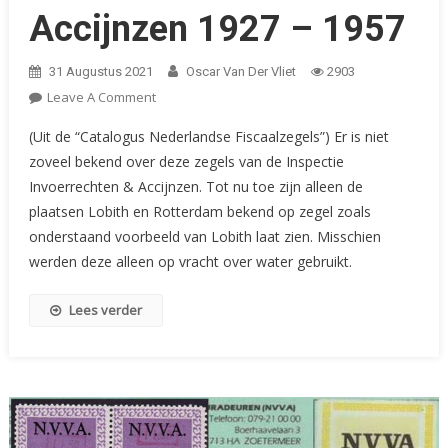
Accijnzen 1927 – 1957
31 Augustus 2021
Oscar Van Der Vliet
2903
On
Leave A Comment
Catalogus
(Uit de “Catalogus Nederlandse Fiscaalzegels”) Er is niet
Nederlandse
zoveel bekend over deze zegels van de Inspectie
Fiscaalzegels:
Invoerrechten & Accijnzen. Tot nu toe zijn alleen de
Inspectie
plaatsen Lobith en Rotterdam bekend op zegel zoals
Invoerrechten
&
onderstaand voorbeeld van Lobith laat zien. Misschien
Accijnzen
werden deze alleen op vracht over water gebruikt.
1927
–
Lees verder
1957