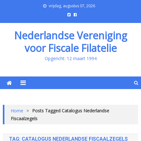
vrijdag, augustus 07, 2026
Nederlandse Vereniging
voor Fiscale Filatelie
Opgericht: 12 maart 1994
Home
>
Posts Tagged Catalogus Nederlandse
Fiscaalzegels
TAG:
CATALOGUS NEDERLANDSE FISCAALZEGELS