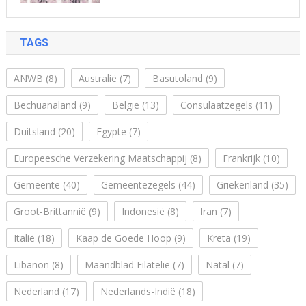
TAGS
ANWB
(8)
Australië
(7)
Basutoland
(9)
Bechuanaland
(9)
België
(13)
Consulaatzegels
(11)
Duitsland
(20)
Egypte
(7)
Europeesche Verzekering Maatschappij
(8)
Frankrijk
(10)
Gemeente
(40)
Gemeentezegels
(44)
Griekenland
(35)
Groot-Brittannië
(9)
Indonesië
(8)
Iran
(7)
Italië
(18)
Kaap de Goede Hoop
(9)
Kreta
(19)
Libanon
(8)
Maandblad Filatelie
(7)
Natal
(7)
Nederland
(17)
Nederlands-Indië
(18)