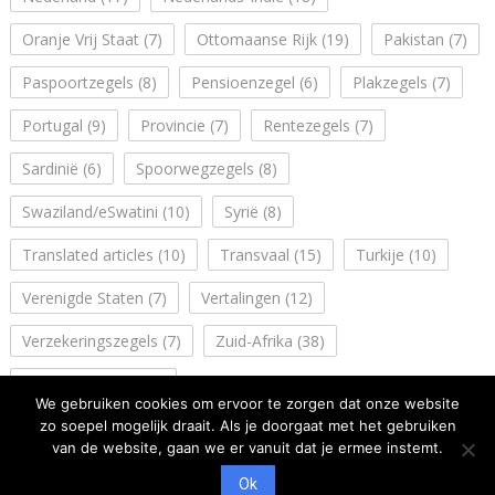
Oranje Vrij Staat
(7)
Ottomaanse Rijk
(19)
Pakistan
(7)
Paspoortzegels
(8)
Pensioenzegel
(6)
Plakzegels
(7)
Portugal
(9)
Provincie
(7)
Rentezegels
(7)
Sardinië
(6)
Spoorwegzegels
(8)
Swaziland/eSwatini
(10)
Syrië
(8)
Translated articles
(10)
Transvaal
(15)
Turkije
(10)
Verenigde Staten
(7)
Vertalingen
(12)
Verzekeringszegels
(7)
Zuid-Afrika
(38)
Zuidwest Afrika
(14)
We gebruiken cookies om ervoor te zorgen dat onze website
zo soepel mogelijk draait. Als je doorgaat met het gebruiken
van de website, gaan we er vanuit dat je ermee instemt.
Ok