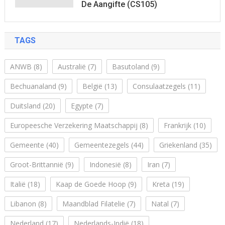
De Aangifte (CS105)
TAGS
ANWB
(8)
Australië
(7)
Basutoland
(9)
Bechuanaland
(9)
België
(13)
Consulaatzegels
(11)
Duitsland
(20)
Egypte
(7)
Europeesche Verzekering Maatschappij
(8)
Frankrijk
(10)
Gemeente
(40)
Gemeentezegels
(44)
Griekenland
(35)
Groot-Brittannië
(9)
Indonesië
(8)
Iran
(7)
Italië
(18)
Kaap de Goede Hoop
(9)
Kreta
(19)
Libanon
(8)
Maandblad Filatelie
(7)
Natal
(7)
Nederland
(17)
Nederlands-Indië
(18)