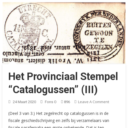
Het Provinciaal Stempel
“Catalogussen” (III)
On
Leave A Comment
24 Maart 2020
Fons O
896
Het
(Deel 3 van 3.) Het zegelrecht op catalogussen is in de
Provinciaal
fiscale geschiedschrijving en zelfs bij verzamelaars van
Stempel
fiscale parafernalia een grote onbekende. Dat is ten
“Catalogu