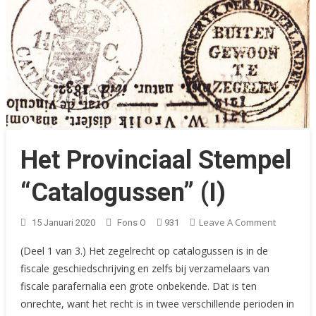
Het Provinciaal Stempel
“Catalogussen” (I)
On
Leave A Comment
15 Januari 2020
Fons O
931
Het
(Deel 1 van 3.) Het zegelrecht op catalogussen is in de
Provincia
fiscale geschiedschrijving en zelfs bij verzamelaars van
Stempel
fiscale parafernalia een grote onbekende. Dat is ten
“Catalog
(I)
onrechte, want het recht is in twee verschillende perioden in