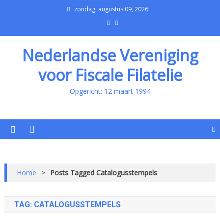
zondag, augustus 09, 2026
Nederlandse Vereniging
voor Fiscale Filatelie
Opgericht: 12 maart 1994
Home
>
Posts Tagged Catalogusstempels
TAG:
CATALOGUSSTEMPELS