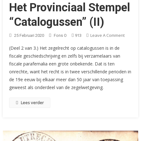
Het Provinciaal Stempel
“Catalogussen” (II)
On
Leave A Comment
25 Februari 2020
Fons O
913
Het
(Deel 2 van 3.) Het zegelrecht op catalogussen is in de
Provinci
fiscale geschiedschrijving en zelfs bij verzamelaars van
Stempel
fiscale parafernalia een grote onbekende. Dat is ten
“Catalo
(II)
onrechte, want het recht is in twee verschillende perioden in
de 19e eeuw bij elkaar meer dan 50 jaar van toepassing
geweest als onderdeel van de zegelwetgeving.
Lees verder