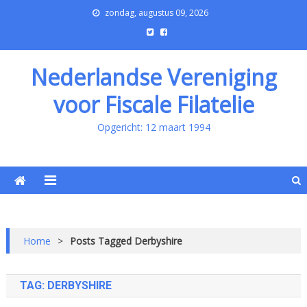
zondag, augustus 09, 2026
Nederlandse Vereniging
voor Fiscale Filatelie
Opgericht: 12 maart 1994
Home
>
Posts Tagged Derbyshire
TAG:
DERBYSHIRE