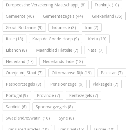
Europeesche Verzekering Maatschappij
(8)
Frankrijk
(10)
Gemeente
(40)
Gemeentezegels
(44)
Griekenland
(35)
Groot-Brittannië
(9)
Indonesië
(8)
Iran
(7)
Italië
(18)
Kaap de Goede Hoop
(9)
Kreta
(19)
Libanon
(8)
Maandblad Filatelie
(7)
Natal
(7)
Nederland
(17)
Nederlands-Indië
(18)
Oranje Vrij Staat
(7)
Ottomaanse Rijk
(19)
Pakistan
(7)
Paspoortzegels
(8)
Pensioenzegel
(6)
Plakzegels
(7)
Portugal
(9)
Provincie
(7)
Rentezegels
(7)
Sardinië
(6)
Spoorwegzegels
(8)
Swaziland/eSwatini
(10)
Syrië
(8)
Translated articles
(10)
Transvaal
(15)
Turkije
(10)