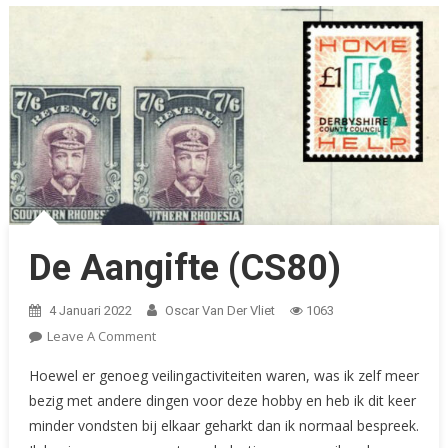
De Aangifte (CS80)
4 Januari 2022
Oscar Van Der Vliet
1063
On
Leave A Comment
De
Hoewel er genoeg veilingactiviteiten waren, was ik zelf meer
Aangifte
bezig met andere dingen voor deze hobby en heb ik dit keer
(CS80)
minder vondsten bij elkaar geharkt dan ik normaal bespreek.