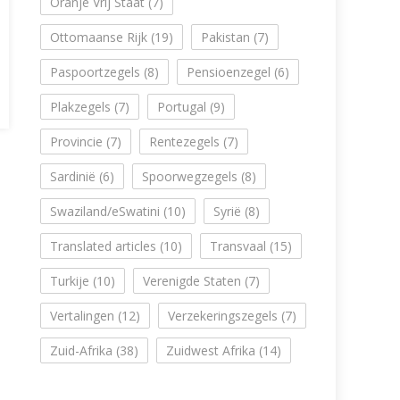
Oranje Vrij Staat
(7)
Ottomaanse Rijk
(19)
Pakistan
(7)
Paspoortzegels
(8)
Pensioenzegel
(6)
Plakzegels
(7)
Portugal
(9)
Provincie
(7)
Rentezegels
(7)
Sardinië
(6)
Spoorwegzegels
(8)
Swaziland/eSwatini
(10)
Syrië
(8)
Translated articles
(10)
Transvaal
(15)
Turkije
(10)
Verenigde Staten
(7)
Vertalingen
(12)
Verzekeringszegels
(7)
Zuid-Afrika
(38)
Zuidwest Afrika
(14)