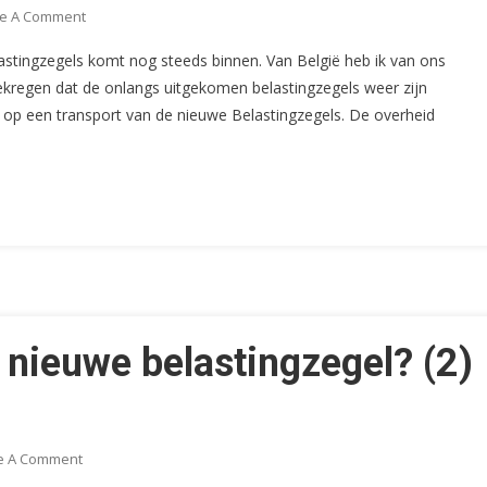
On
e A Comment
Een
astingzegels komt nog steeds binnen. Van België heb ik van ons
Nieuwe
ekregen dat de onlangs uitgekomen belastingzegels weer zijn
Euro,
d op een transport van de nieuwe Belastingzegels. De overheid
Een
Nieuwe
Belastingzegel?
(CS25)
 nieuwe belastingzegel? (2)
On
e A Comment
Een