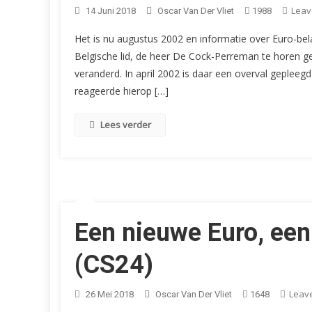
Leav
14 Juni 2018
Oscar Van Der Vliet
1988
Het is nu augustus 2002 en informatie over Euro-bel
Belgische lid, de heer De Cock-Perreman te horen g
veranderd. In april 2002 is daar een overval gepleeg
reageerde hierop […]
Lees verder
Een nieuwe Euro, een
(CS24)
Leav
26 Mei 2018
Oscar Van Der Vliet
1648