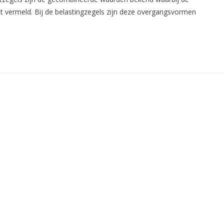
Euro,
dt vermeld. Bij de belastingzegels zijn deze overgangsvormen
Een
Nieuwe
Belastingzegel?
(CS23)