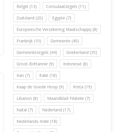
België
(13)
Consulaatzegels
(11)
Duitsland
(20)
Egypte
(7)
Europeesche Verzekering Maatschappij
(8)
Frankrijk
(10)
Gemeente
(40)
Gemeentezegels
(44)
Griekenland
(35)
Groot-Brittannië
(9)
Indonesië
(8)
Iran
(7)
Italië
(18)
Kaap de Goede Hoop
(9)
Kreta
(19)
Libanon
(8)
Maandblad Filatelie
(7)
Natal
(7)
Nederland
(17)
Nederlands-Indië
(18)