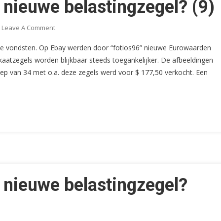
 nieuwe belastingzegel? (9)
On
Leave A Comment
Een
we vondsten. Op Ebay werden door “fotios96” nieuwe Eurowaarden
Nieuwe
atzegels worden blijkbaar steeds toegankelijker. De afbeeldingen
Euro,
oep van 34 met o.a. deze zegels werd voor $ 177,50 verkocht. Een
Een
Nieuwe
Belastingzegel?
(9)
 nieuwe belastingzegel?