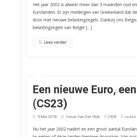
Het jaar 2002 is alweer meer dan 3 maanden oud en 
Eurolanden. Er zijn meldingen van Griekenland dat d
door met nieuwe belastingzegels. Dankzij ons Belgi
belastingzegels van België […]
Lees verder
Een nieuwe Euro, een
(CS23)
Leave
9 Mei 2018
Oscar Van Der Vliet
2928
Nu het jaar 2002 nadert en een groot aantal Eurolan
te weten of deze landen hiermee doorgaan. Van pos