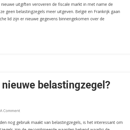
nieuwe uitgiften veroveren de fiscale markt in met name de
Nieuwe
eze geen belastingzegels meer uitgeven. België en Frankrijk gaan
Euro,
sche lid zijn er nieuwe gegevens binnengekomen over de
Een
Nieuwe
Belastingzegel?
(2)
(CS24)
 nieuwe belastingzegel?
On
 A Comment
Een
den nog gebruik maakt van belastingzegels, is het interessant om
Nieuwe
tzegels zijn de gecombineerde waarden bekend waarbij de