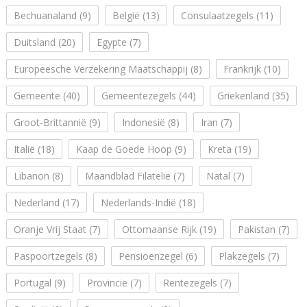
Bechuanaland
(9)
België
(13)
Consulaatzegels
(11)
Duitsland
(20)
Egypte
(7)
Europeesche Verzekering Maatschappij
(8)
Frankrijk
(10)
Gemeente
(40)
Gemeentezegels
(44)
Griekenland
(35)
Groot-Brittannië
(9)
Indonesië
(8)
Iran
(7)
Italië
(18)
Kaap de Goede Hoop
(9)
Kreta
(19)
Libanon
(8)
Maandblad Filatelie
(7)
Natal
(7)
Nederland
(17)
Nederlands-Indië
(18)
Oranje Vrij Staat
(7)
Ottomaanse Rijk
(19)
Pakistan
(7)
Paspoortzegels
(8)
Pensioenzegel
(6)
Plakzegels
(7)
Portugal
(9)
Provincie
(7)
Rentezegels
(7)