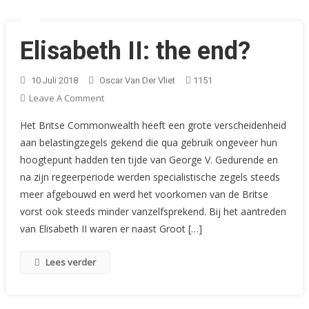
Elisabeth II: the end?
10 Juli 2018
Oscar Van Der Vliet
1151
On
Leave A Comment
Elisabeth
Het Britse Commonwealth heeft een grote verscheidenheid
II:
aan belastingzegels gekend die qua gebruik ongeveer hun
The
hoogtepunt hadden ten tijde van George V. Gedurende en
End?
na zijn regeerperiode werden specialistische zegels steeds
meer afgebouwd en werd het voorkomen van de Britse
vorst ook steeds minder vanzelfsprekend. Bij het aantreden
van Elisabeth II waren er naast Groot […]
Lees verder