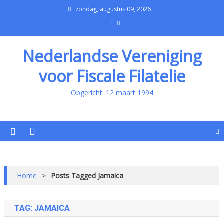
zondag, augustus 09, 2026
Nederlandse Vereniging
voor Fiscale Filatelie
Opgericht: 12 maart 1994
Home
>
Posts Tagged Jamaica
TAG:
JAMAICA