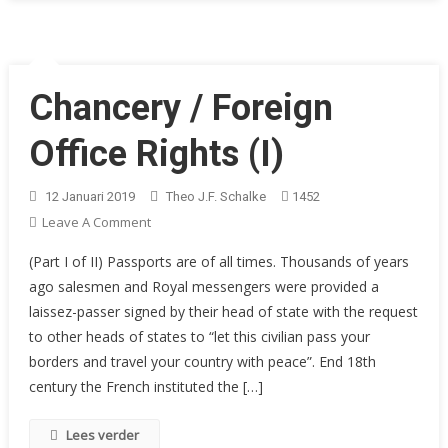
Chancery / Foreign
Office Rights (I)
12 Januari 2019
Theo J.F. Schalke
1452
On
Leave A Comment
Chancery
(Part I of II) Passports are of all times. Thousands of years
/
ago salesmen and Royal messengers were provided a
Foreign
laissez-passer signed by their head of state with the request
Office
to other heads of states to “let this civilian pass your
Rights
(I)
borders and travel your country with peace”. End 18th
century the French instituted the […]
Lees verder