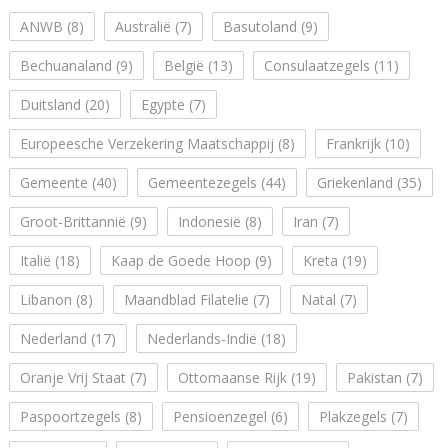
ANWB
(8)
Australië
(7)
Basutoland
(9)
Bechuanaland
(9)
België
(13)
Consulaatzegels
(11)
Duitsland
(20)
Egypte
(7)
Europeesche Verzekering Maatschappij
(8)
Frankrijk
(10)
Gemeente
(40)
Gemeentezegels
(44)
Griekenland
(35)
Groot-Brittannië
(9)
Indonesië
(8)
Iran
(7)
Italië
(18)
Kaap de Goede Hoop
(9)
Kreta
(19)
Libanon
(8)
Maandblad Filatelie
(7)
Natal
(7)
Nederland
(17)
Nederlands-Indië
(18)
Oranje Vrij Staat
(7)
Ottomaanse Rijk
(19)
Pakistan
(7)
Paspoortzegels
(8)
Pensioenzegel
(6)
Plakzegels
(7)