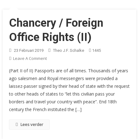
Chancery / Foreign
Office Rights (II)
23 Februari 2019
Theo J.F. Schalke
1445
On
Leave A Comment
Chancery
(Part II of II) Passports are of all times. Thousands of years
/
ago salesmen and Royal messengers were provided a
Foreign
laissez-passer signed by their head of state with the request
Office
to other heads of states to “let this civilian pass your
Rights
(II)
borders and travel your country with peace”. End 18th
century the French instituted the […]
Lees verder