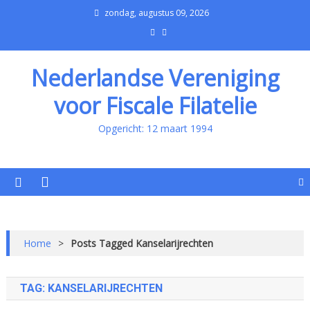
zondag, augustus 09, 2026
Nederlandse Vereniging
voor Fiscale Filatelie
Opgericht: 12 maart 1994
Home
>
Posts Tagged Kanselarijrechten
TAG:
KANSELARIJRECHTEN