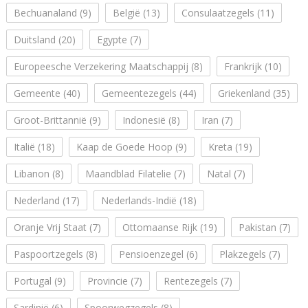
Bechuanaland
(9)
België
(13)
Consulaatzegels
(11)
Duitsland
(20)
Egypte
(7)
Europeesche Verzekering Maatschappij
(8)
Frankrijk
(10)
Gemeente
(40)
Gemeentezegels
(44)
Griekenland
(35)
Groot-Brittannië
(9)
Indonesië
(8)
Iran
(7)
Italië
(18)
Kaap de Goede Hoop
(9)
Kreta
(19)
Libanon
(8)
Maandblad Filatelie
(7)
Natal
(7)
Nederland
(17)
Nederlands-Indië
(18)
Oranje Vrij Staat
(7)
Ottomaanse Rijk
(19)
Pakistan
(7)
Paspoortzegels
(8)
Pensioenzegel
(6)
Plakzegels
(7)
Portugal
(9)
Provincie
(7)
Rentezegels
(7)
Sardinië
(6)
Spoorwegzegels
(8)