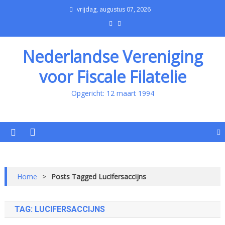
vrijdag, augustus 07, 2026
Nederlandse Vereniging
voor Fiscale Filatelie
Opgericht: 12 maart 1994
Home
>
Posts Tagged Lucifersaccijns
TAG:
LUCIFERSACCIJNS