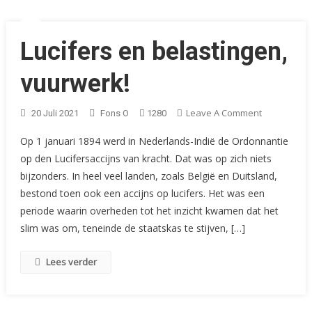
Lucifers en belastingen,
vuurwerk!
On
Leave A Comment
20 Juli 2021
Fons O
1280
Lucifers
Op 1 januari 1894 werd in Nederlands-Indië de Ordonnantie
En
op den Lucifersaccijns van kracht. Dat was op zich niets
Belastingen
bijzonders. In heel veel landen, zoals België en Duitsland,
Vuurwerk!
bestond toen ook een accijns op lucifers. Het was een
periode waarin overheden tot het inzicht kwamen dat het
slim was om, teneinde de staatskas te stijven, […]
Lees verder