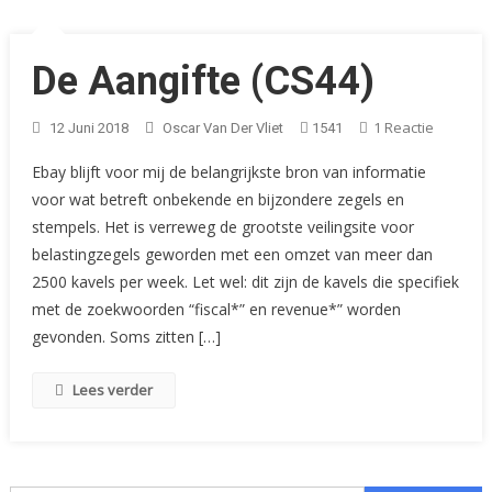
De Aangifte (CS44)
Op
1 Reactie
12 Juni 2018
Oscar Van Der Vliet
1541
De
Ebay blijft voor mij de belangrijkste bron van informatie
Aangifte
voor wat betreft onbekende en bijzondere zegels en
(CS44)
stempels. Het is verreweg de grootste veilingsite voor
belastingzegels geworden met een omzet van meer dan
2500 kavels per week. Let wel: dit zijn de kavels die specifiek
met de zoekwoorden “fiscal*” en revenue*” worden
gevonden. Soms zitten […]
Lees verder