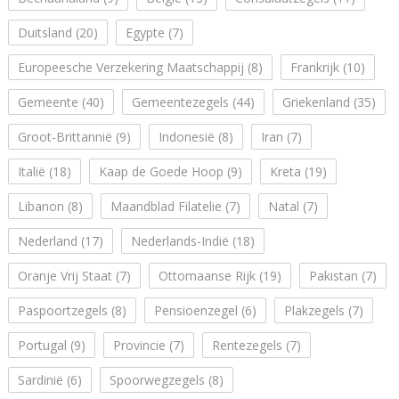
Duitsland
(20)
Egypte
(7)
Europeesche Verzekering Maatschappij
(8)
Frankrijk
(10)
Gemeente
(40)
Gemeentezegels
(44)
Griekenland
(35)
Groot-Brittannië
(9)
Indonesië
(8)
Iran
(7)
Italië
(18)
Kaap de Goede Hoop
(9)
Kreta
(19)
Libanon
(8)
Maandblad Filatelie
(7)
Natal
(7)
Nederland
(17)
Nederlands-Indië
(18)
Oranje Vrij Staat
(7)
Ottomaanse Rijk
(19)
Pakistan
(7)
Paspoortzegels
(8)
Pensioenzegel
(6)
Plakzegels
(7)
Portugal
(9)
Provincie
(7)
Rentezegels
(7)
Sardinië
(6)
Spoorwegzegels
(8)