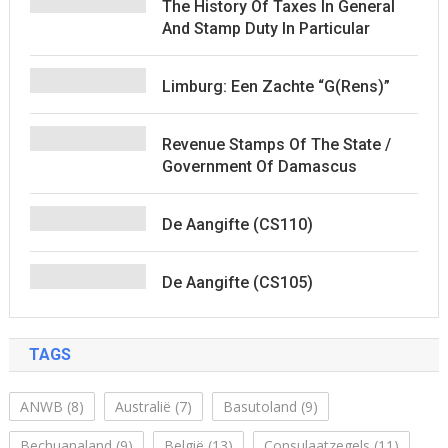
The History Of Taxes In General
And Stamp Duty In Particular
Limburg: Een Zachte “G(rens)”
Revenue Stamps Of The State /
Government Of Damascus
De Aangifte (CS110)
De Aangifte (CS105)
TAGS
ANWB
(8)
Australië
(7)
Basutoland
(9)
Bechuanaland
(9)
België
(13)
Consulaatzegels
(11)