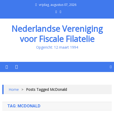
vrijdag, augustus 07, 2026
Nederlandse Vereniging
voor Fiscale Filatelie
Opgericht: 12 maart 1994
Home
>
Posts Tagged McDonald
TAG:
MCDONALD